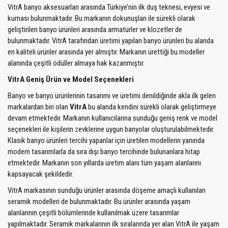
VitrA banyo aksesuarları arasında Türkiye’nin ilk duş teknesi, evyesi ve
kurnası bulunmaktadır. Bu markanın dokunuşları ile sürekli olarak
geliştirilen banyo ürünleri arasında armatürler ve klozetler de
bulunmaktadır. VitrA tarafından üretimi yapılan banyo ürünleri bu alanda
en kaliteli ürünler arasında yer almıştır. Markanın ürettiği bu modeller
alanında çeşitli ödüller almaya hak kazanmıştır.
VitrA Geniş Ürün ve Model Seçenekleri
Banyo ve banyo ürünlerinin tasarımı ve üretimi denildiğinde akla ilk gelen
markalardan biri olan
VitrA
bu alanda kendini sürekli olarak geliştirmeye
devam etmektedir. Markanın kullanıcılarına sunduğu geniş renk ve model
seçenekleri ile kişilerin zevklerine uygun banyolar oluşturulabilmektedir.
Klasik banyo ürünleri tercihi yapanlar için üretilen modellerin yanında
modern tasarımlarla da sıra dışı banyo tercihinde bulunanlara hitap
etmektedir. Markanın son yıllarda üretim alanı tüm yaşam alanlarını
kapsayacak şekildedir.
VitrA markasının sunduğu ürünler arasında döşeme amaçlı kullanılan
seramik modelleri de bulunmaktadır. Bu ürünler arasında yaşam
alanlarının çeşitli bölümlerinde kullanılmak üzere tasarımlar
yapılmaktadır. Seramik markalarının ilk sıralarında yer alan VitrA ile yaşam