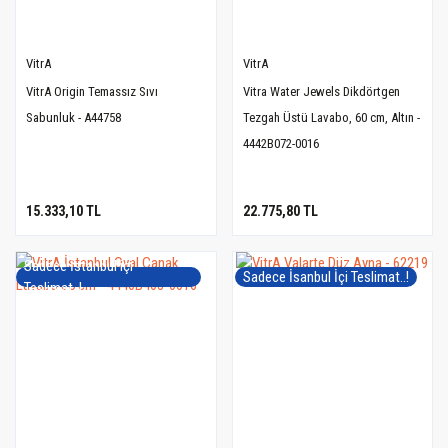
VitrA
VitrA
VitrA Origin Temassız Sıvı
Vitra Water Jewels Dikdörtgen
Sabunluk - A44758
Tezgah Üstü Lavabo, 60 cm, Altın -
4442B072-0016
15.333,10 TL
22.775,80 TL
Sadece İstanbul içi
Sadece İsanbul İçi Teslimat..!
Teslimat..!