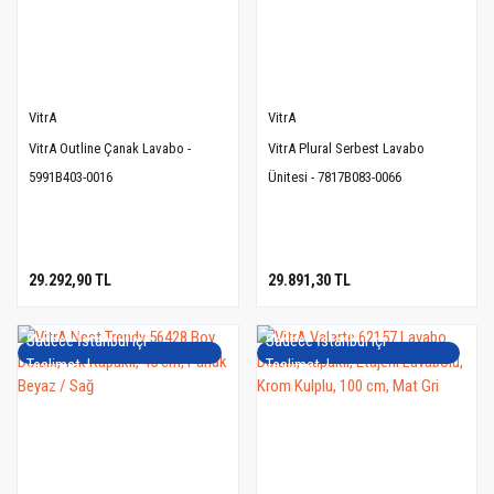
VitrA
VitrA
VitrA Outline Çanak Lavabo -
VitrA Plural Serbest Lavabo
5991B403-0016
Ünitesi - 7817B083-0066
29.292,90 TL
29.891,30 TL
Sadece İstanbul içi
Sadece İstanbul içi
Teslimat..!
Teslimat..!