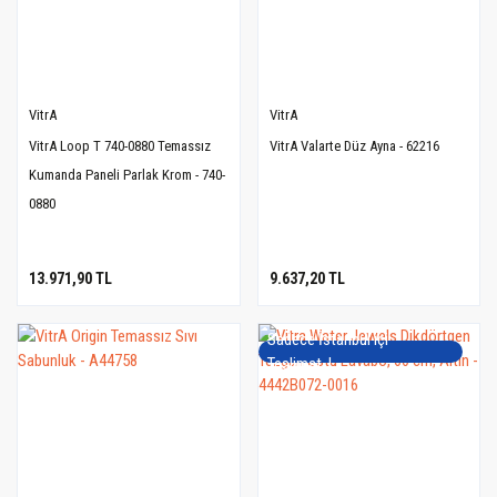
VitrA
VitrA
VitrA Loop T 740-0880 Temassız
VitrA Valarte Düz Ayna - 62216
Kumanda Paneli Parlak Krom - 740-
0880
13.971,90 TL
9.637,20 TL
Sadece İstanbul içi
Teslimat..!