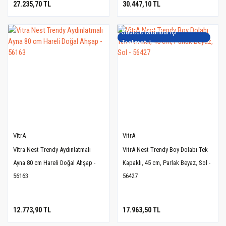
27.235,70 TL
30.447,10 TL
Sadece İstanbul içi
Teslimat..!
VitrA
VitrA
Vitra Nest Trendy Aydınlatmalı
VitrA Nest Trendy Boy Dolabı Tek
Ayna 80 cm Hareli Doğal Ahşap -
Kapaklı, 45 cm, Parlak Beyaz, Sol -
56163
56427
12.773,90 TL
17.963,50 TL