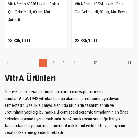
VitrA Sento 60836 Lavabo Dolabı,
VitrA Sento 60824 Lavabo Dolabı,
Çift Çekmeceli, 80 cm, Mat
Çift Çekmeceli, 80 cm, Mat Beyaz
Antrasit
28.336,10 TL
28.336,10 TL
1
2
3
4
..
17
VitrA Ürünleri
Türkiye’nin ilk seramik ürünlerinin üretimini yapmak üzere
kurulan
VirtA
1942 yılından beri bu alanda hizmet sunmaya devam
etmektedir. Özellikle banyo alanında ürünlerin tasarımlarının ve
üretimimin yapıldığı bu marka ülkemizdeki seramik firmalarının en önde
gelenleri arasında yer almaktadır. VitrA markasının sunduğu banyo
tasarımları dünya çağında ürünler olarak kabul edilmekte ve dünyanın
çeşitli ülkelerine gönderilmektedir.