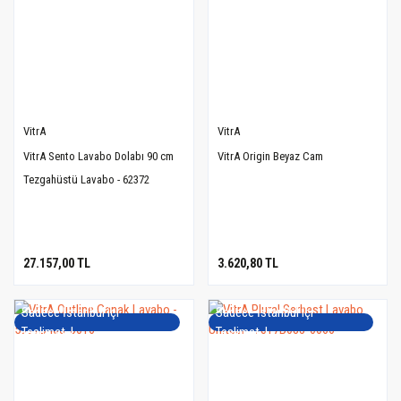
VitrA
VitrA
VitrA Sento Lavabo Dolabı 90 cm
VitrA Origin Beyaz Cam
Tezgahüstü Lavabo - 62372
27.157,00 TL
3.620,80 TL
Sadece İstanbul içi
Sadece İstanbul içi
Teslimat..!
Teslimat..!