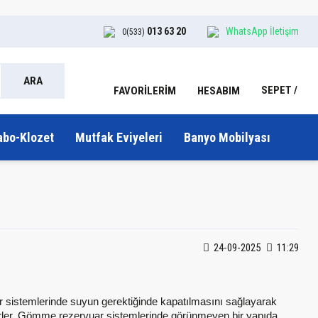
013 63 20
WhatsApp İletişim
0(533)
ARA
SEPET
HESABIM
FAVORİLERİM
abo-Klozet
Mutfak Eviyeleri
Banyo Mobilyası
24-09-2025
11:29
vuar sistemlerinde suyun gerektiğinde kapatılmasını sağlayarak
iptirler. Gömme rezervuar sistemlerinde görünmeyen bir yapıda