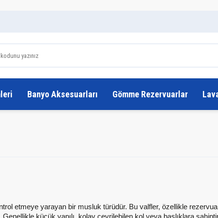
leri
Banyo Aksesuarları
Gömme Rezervuarlar
Lav
kontrol etmeye yarayan bir musluk türüdür. Bu valfler, özellikle rezer
r. Genellikle küçük yapılı, kolay çevrilebilen kol veya başlıklara sah