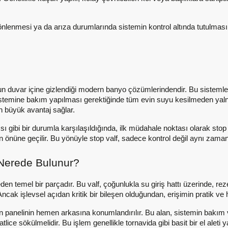
n önlenmesi ya da arıza durumlarında sistemin kontrol altında tutulmas
un duvar içine gizlendiği modern banyo çözümlerindendir. Bu sistemle
sistemine bakım yapılması gerektiğinde tüm evin suyu kesilmeden yalnız
 büyük avantaj sağlar.
ı gibi bir durumla karşılaşıldığında, ilk müdahale noktası olarak stop 
 önüne geçilir. Bu yönüyle stop valf, sadece kontrol değil aynı zaman
Nerede Bulunur?
den temel bir parçadır. Bu valf, çoğunlukla su giriş hattı üzerinde, 
ncak işlevsel açıdan kritik bir bileşen olduğundan, erişimin pratik ve 
n panelinin hemen arkasına konumlandırılır. Bu alan, sistemin bakım 
ice sökülmelidir. Bu işlem genellikle tornavida gibi basit bir el aleti y