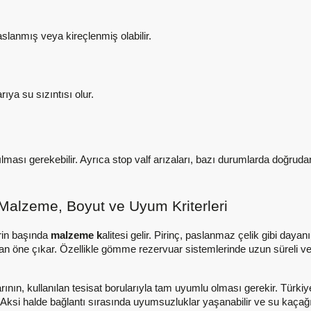
slanmış veya kireçlenmiş olabilir.
rıya su sızıntısı olur.
ılması gerekebilir. Ayrıca stop valf arızaları, bazı durumlarda doğruda
 Malzeme, Boyut ve Uyum Kriterleri
erin başında
malzeme k
alitesi gelir. Pirinç, paslanmaz çelik gibi daya
n öne çıkar. Özellikle gömme rezervuar sistemlerinde uzun süreli ve s
arının, kullanılan tesisat borularıyla tam uyumlu olması gerekir. Türkiy
Aksi halde bağlantı sırasında uyumsuzluklar yaşanabilir ve su kaçağı r