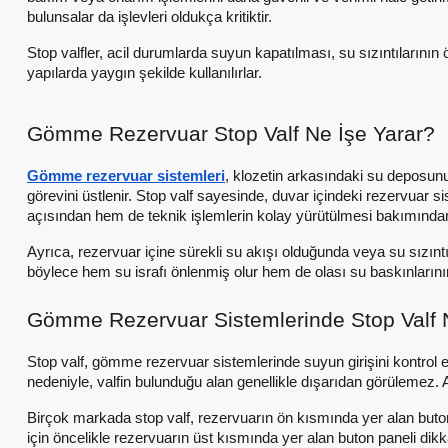
bulunsalar da işlevleri oldukça kritiktir.
Stop valfler, acil durumlarda suyun kapatılması, su sızıntılarını
yapılarda yaygın şekilde kullanılırlar.
Gömme Rezervuar Stop Valf Ne İşe Yarar?
Gömme rezervuar sistemleri
, klozetin arkasındaki su deposun
görevini üstlenir. Stop valf sayesinde, duvar içindeki rezervuar 
açısından hem de teknik işlemlerin kolay yürütülmesi bakımından
Ayrıca, rezervuar içine sürekli su akışı olduğunda veya su sızıntıs
böylece hem su israfı önlenmiş olur hem de olası su baskınlarının
Gömme Rezervuar Sistemlerinde Stop Valf 
Stop valf, gömme rezervuar sistemlerinde suyun girişini kontrol e
nedeniyle, valfin bulunduğu alan genellikle dışarıdan görülemez. A
Birçok markada stop valf, rezervuarın ön kısmında yer alan buto
için öncelikle rezervuarın üst kısmında yer alan buton paneli dikkatl