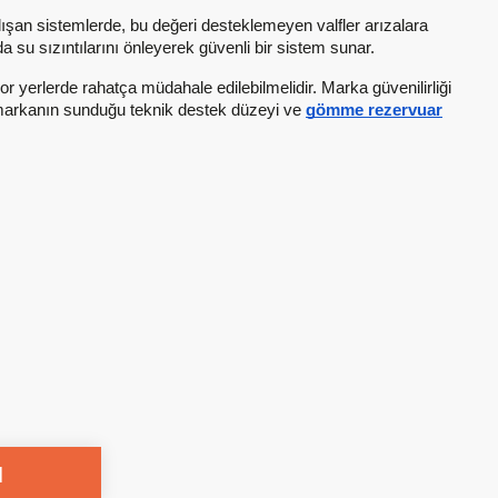
lışan sistemlerde, bu değeri desteklemeyen valfler arızalara
mda su sızıntılarını önleyerek güvenli bir sistem sunar.
or yerlerde rahatça müdahale edilebilmelidir. Marka güvenilirliği
len markanın sunduğu teknik destek düzeyi ve
gömme rezervuar
l