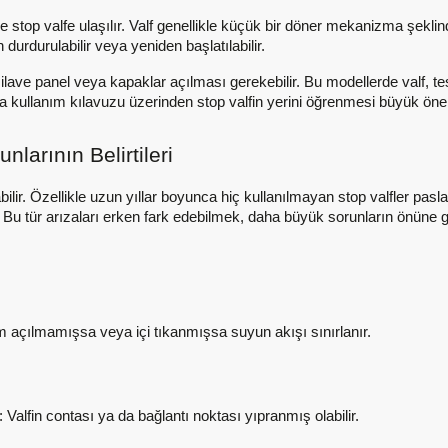
de stop valfe ulaşılır. Valf genellikle küçük bir döner mekanizma şekli
 durdurulabilir veya yeniden başlatılabilir.
ilave panel veya kapaklar açılması gerekebilir. Bu modellerde valf, tes
ya kullanım kılavuzu üzerinden stop valfin yerini öğrenmesi büyük öne
larının Belirtileri
abilir. Özellikle uzun yıllar boyunca hiç kullanılmayan stop valfler pa
. Bu tür arızaları erken fark edebilmek, daha büyük sorunların önüne 
am açılmamışsa veya içi tıkanmışsa suyun akışı sınırlanır.
: Valfin contası ya da bağlantı noktası yıpranmış olabilir.