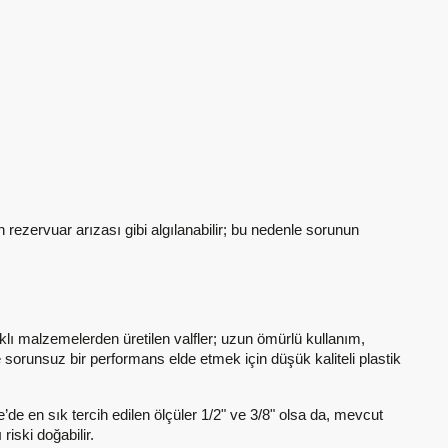
n rezervuar arızası gibi algılanabilir; bu nedenle sorunun
nıklı malzemelerden üretilen valfler; uzun ömürlü kullanım,
orunsuz bir performans elde etmek için düşük kaliteli plastik
e’de en sık tercih edilen ölçüler 1/2" ve 3/8" olsa da, mevcut
iski doğabilir.