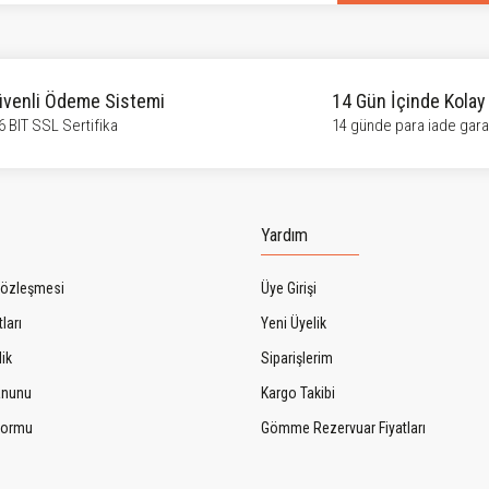
venli Ödeme Sistemi
14 Gün İçinde Kolay
6 BIT SSL Sertifika
14 günde para iade garan
Yardım
Sözleşmesi
Üye Girişi
ları
Yeni Üyelik
lik
Siparişlerim
Kanunu
Kargo Takibi
 Formu
Gömme Rezervuar Fiyatları