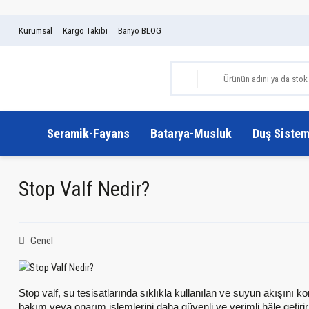
Kurumsal
Kargo Takibi
Banyo BLOG
Seramik-Fayans
Batarya-Musluk
Duş Sistem
Stop Valf Nedir?
Genel
Stop valf, su tesisatlarında sıklıkla kullanılan ve suyun akışını 
bakım veya onarım işlemlerini daha güvenli ve verimli hâle getiri