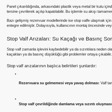
Panel çıkarıldığında, arkasındaki plastik veya metal bir kutu için
tersine çevrilerek açılıp kapatılabilir. Bu işlemle su akışı tamamen
Bazı gelişmiş rezervuar modellerinde ise stop valfe ulaşmak için 
entegre edilmiştir. Dolayısıyla, kullanıcının montaj öncesinde ve
Stop Valf Arızaları: Su Kaçağı ve Basınç Sorun
Stop valf zamanla işlevini kaybedebilir ya da sızıntılara neden ol
kaçakları ya da basınç düşüklüğü gibi problemler ortaya çıkabilir
Stop valf arızalarının başlıca belirtileri şunlardır:
Rezervuara su gelmemesi veya yavaş dolması
: Valf t
Stop valf çevrildiğinde damlama veya sızıntı oluşması