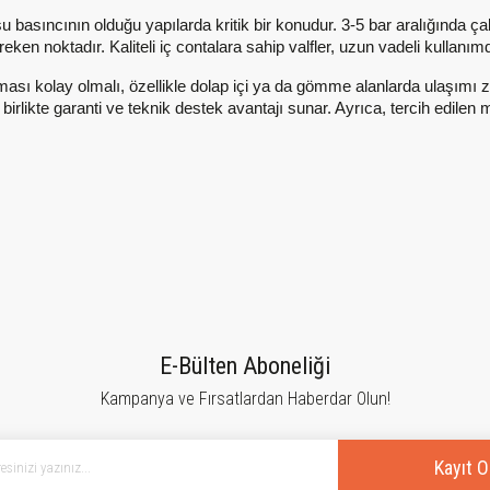
basıncının olduğu yapılarda kritik bir konudur. 3-5 bar aralığında ça
ereken noktadır. Kaliteli iç contalara sahip valfler, uzun vadeli kullanı
anması kolay olmalı, özellikle dolap içi ya da gömme alanlarda ulaşımı z
e birlikte garanti ve teknik destek avantajı sunar. Ayrıca, tercih edi
E-Bülten Aboneliği
Kampanya ve Fırsatlardan Haberdar Olun!
Kayıt O