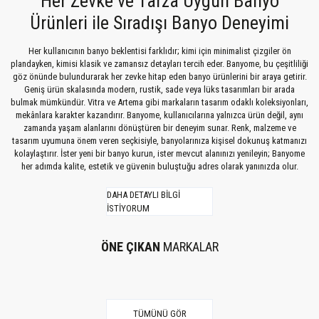
Her Zevke ve Tarza Uygun Banyo
Ürünleri ile Sıradışı Banyo Deneyimi
Her kullanıcının banyo beklentisi farklıdır; kimi için minimalist çizgiler ön
3.591,47 TL
plandayken, kimisi klasik ve zamansız detayları tercih eder. Banyome, bu çeşitliliği
göz önünde bulundurarak her zevke hitap eden banyo ürünlerini bir araya getirir.
Geniş ürün skalasında modern, rustik, sade veya lüks tasarımları bir arada
bulmak mümkündür. Vitra ve Artema gibi markaların tasarım odaklı koleksiyonları,
mekânlara karakter kazandırır. Banyome, kullanıcılarına yalnızca ürün değil, aynı
zamanda yaşam alanlarını dönüştüren bir deneyim sunar. Renk, malzeme ve
tasarım uyumuna önem veren seçkisiyle, banyolarınıza kişisel dokunuş katmanızı
kolaylaştırır. İster yeni bir banyo kurun, ister mevcut alanınızı yenileyin; Banyome
her adımda kalite, estetik ve güvenin buluştuğu adres olarak yanınızda olur.
DAHA DETAYLI BİLGİ
İSTİYORUM
ÖNE ÇIKAN
MARKALAR
TÜMÜNÜ GÖR