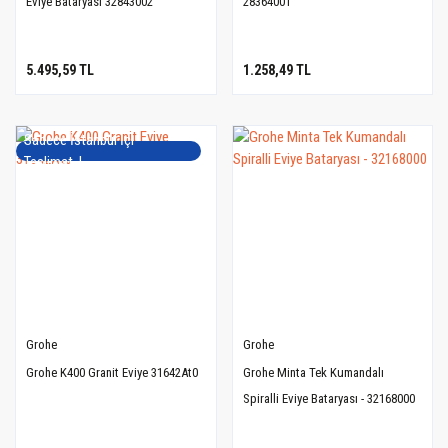
Eviye Bataryası 32843002
28364001
5.495,59 TL
1.258,49 TL
Sadece İstanbul İçi
Teslimat..!
Grohe
Grohe
Grohe K400 Granit Eviye 31642At0
Grohe Minta Tek Kumandalı
Spiralli Eviye Bataryası - 32168000