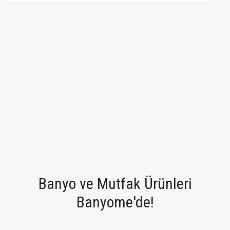
YENİ
Ürün Bulunamadı.
Banyo ve Mutfak Ürünleri
Banyome'de!
Grohe
Grohe Eurocube Tuvalet Kağıtlığı Banyo Aksesuarı - 40507001