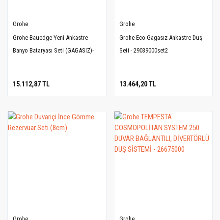
Grohe
Grohe
Grohe Bauedge Yeni Ankastre
Grohe Eco Gagasız Ankastre Duş
Banyo Bataryası Seti (GAGASIZ)-
Seti - 29039000set2
29079001SET2
15.112,87 TL
13.464,20 TL
Grohe
Grohe