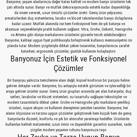
Banyome, yaşam alanlarınıza değer katan kaliteli ve modern banyo ürünlerini tek
çatı altında sunar. Banyo ve mutfak dekorasyonunda estetik kadar dayanıklılığa
da önem vererek, uzun ömürlü çözümler üretir. Geniş ürün yelpazesi;
armatürlerden duş sistemlerine, lavabo ve klozet takımlarından banyo dolaplarına
2.995,10 TL
kadar uzanır. Mutfak alanında ise hem fonksiyonel hem de şık batarya ve
aksesuar seçenekleriyle pratik kullanım sağlanır. Vitra, Grohe, Geberit, Hansgrohe
ve Artema gibi dünya markalarının ürünlerini güvenle tercih edebileceğiniz
Banyome, kaliteyi uygun fiyat politikasıyla birleştirerek kullanıcı memnuniyetini ön
YENİ
planda tutar. Modern çizgileriyle dikkat çeken tasarımlar, banyolarınıza zarafet
katarken; ergonomik çözümler, günlük kullanımı kolaylaştırır.
Banyonuz İçin Estetik ve Fonksiyonel
Çözümler
Bir banyoyu yalnızca temizlenme alanı değil, kişisel konforun bir parçası haline
getiren detaylar vardır. Banyome, bu anlayışla estetik görünüm ve işlevselliği bir
araya getiren ürünler sunar. Geniş ürün grupları arasında yer alan bataryalar, duş
setleri, lavabolar ve klozet sistemleri; su tasarrufu sağlayan teknolojiler ve
modern tasarımlarla dikkat çeker. Grohe ve Hansgrohe gibi markaların yenilikçi
ürünleri, suyun akışını ve kullanım deneyimini yeniden tanımlar. Banyome, her
alanın ölçüsüne ve tarzına uygun çözümler geliştirerek hem küçük hem de geniş
banyolarda düzenli, konforlu ve şık bir atmosfer yaratmayı hedefler. Ürünlerde
kullanılan kaliteli malzemeler, uzun ömür ve dayanıklılık garantisi sunarken, sade
Grohe
çizgiler modern yaşamın ruhunu banyonuza taşır.
Grohe Essentials Cube Halka Havluluk - 40510001