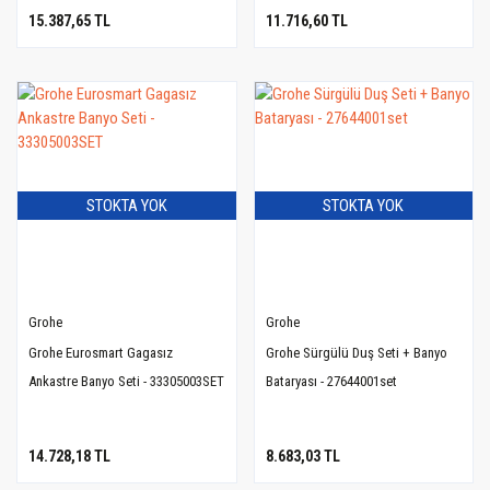
15.387,65 TL
11.716,60 TL
STOKTA YOK
STOKTA YOK
Grohe
Grohe
Grohe Eurosmart Gagasız
Grohe Sürgülü Duş Seti + Banyo
Ankastre Banyo Seti - 33305003SET
Bataryası - 27644001set
14.728,18 TL
8.683,03 TL