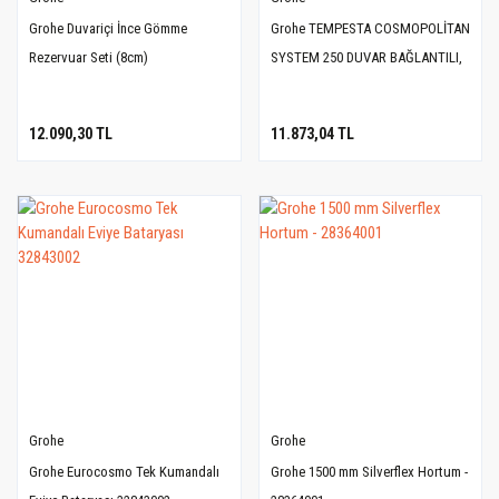
Grohe Duvariçi İnce Gömme
Grohe TEMPESTA COSMOPOLİTAN
Rezervuar Seti (8cm)
SYSTEM 250 DUVAR BAĞLANTILI,
DİVERTÖRLÜ DUŞ SİSTEMİ -
26675000
12.090,30 TL
11.873,04 TL
Grohe
Grohe
Grohe Eurocosmo Tek Kumandalı
Grohe 1500 mm Silverflex Hortum -