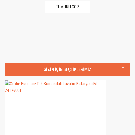
TÜMÜNÜ GÖR
SİZİN İÇİN
YENİ GELEN
STOK
TEMİZLEME
SEÇTİKLERİMİZ
ÜRÜNLERİMİZ