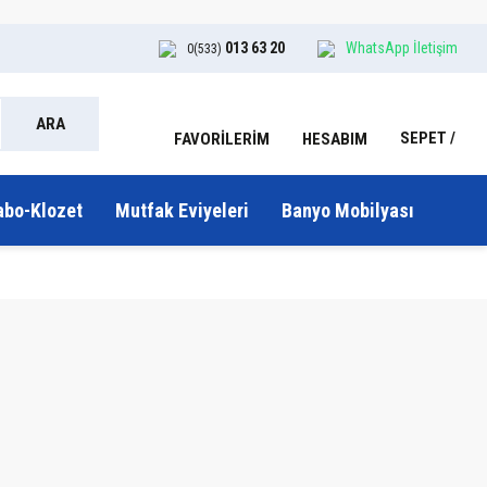
013 63 20
WhatsApp İletişim
0(533)
ARA
SEPET
HESABIM
FAVORİLERİM
abo-Klozet
Mutfak Eviyeleri
Banyo Mobilyası