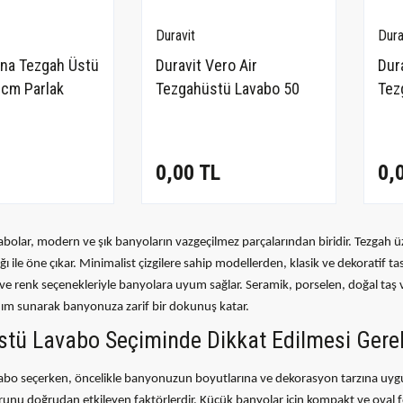
Duravit
Dura
na Tezgah Üstü
Duravit Vero Air
Dur
 cm Parlak
Tezgahüstü Lavabo 50
Tez
112-005-0125
Cm
60c
0,00 TL
0,
bolar, modern ve şık banyoların vazgeçilmez parçalarından biridir. Tezgah üz
ığı ile öne çıkar. Minimalist çizgilere sahip modellerden, klasik ve dekoratif 
ve renk seçenekleriyle banyolara uyum sağlar. Seramik, porselen, doğal taş
nım sunarak banyonuza zarif bir dokunuş katar.
tü Lavabo Seçiminde Dikkat Edilmesi Gere
bo seçerken, öncelikle banyonuzun boyutlarına ve dekorasyon tarzına uygun 
unu doğrudan etkileyen faktörlerdir. Küçük banyolar için kompakt ve oval 