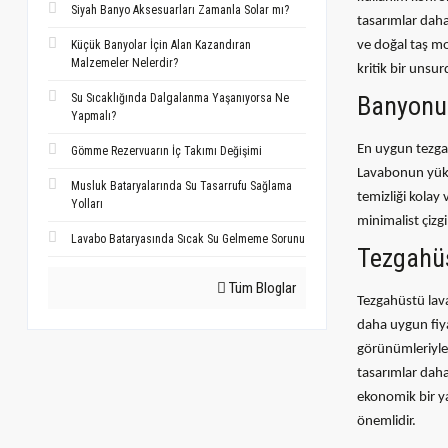
Siyah Banyo Aksesuarları Zamanla Solar mı?
tasarımlar daha
ve doğal taş mo
Küçük Banyolar İçin Alan Kazandıran
Malzemeler Nelerdir?
kritik bir unsur
Banyonuz
Su Sıcaklığında Dalgalanma Yaşanıyorsa Ne
Yapmalı?
En uygun tezga
Gömme Rezervuarın İç Takımı Değişimi
Lavabonun yüks
Musluk Bataryalarında Su Tasarrufu Sağlama
temizliği kolay
Yolları
minimalist çizg
Lavabo Bataryasında Sıcak Su Gelmeme Sorunu
Tezgahüs
Tüm Bloglar
Tezgahüstü lava
daha uygun fiy
görünümleriyle 
tasarımlar daha
ekonomik bir y
önemlidir.