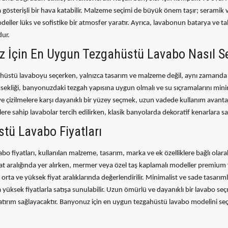
 gösterişli bir hava katabilir. Malzeme seçimi de büyük önem taşır; seramik
deller lüks ve sofistike bir atmosfer yaratır. Ayrıca, lavabonun batarya ve t
dur.
 İçin En Uygun Tezgahüstü Lavabo Nasıl Se
hüstü lavaboyu seçerken, yalnızca tasarım ve malzeme değil, aynı zamanda e
ekliği, banyonuzdaki tezgah yapısına uygun olmalı ve su sıçramalarını mini
 ve çizilmelere karşı dayanıklı bir yüzey seçmek, uzun vadede kullanım avanta
ilere sahip lavabolar tercih edilirken, klasik banyolarda dekoratif kenarlara 
tü Lavabo Fiyatları
bo fiyatları, kullanılan malzeme, tasarım, marka ve ek özelliklere bağlı olara
at aralığında yer alırken, mermer veya özel taş kaplamalı modeller premium
orta ve yüksek fiyat aralıklarında değerlendirilir. Minimalist ve sade tasarım
 yüksek fiyatlarla satışa sunulabilir. Uzun ömürlü ve dayanıklı bir lavabo seç
atırım sağlayacaktır. Banyonuz için en uygun tezgahüstü lavabo modelini s