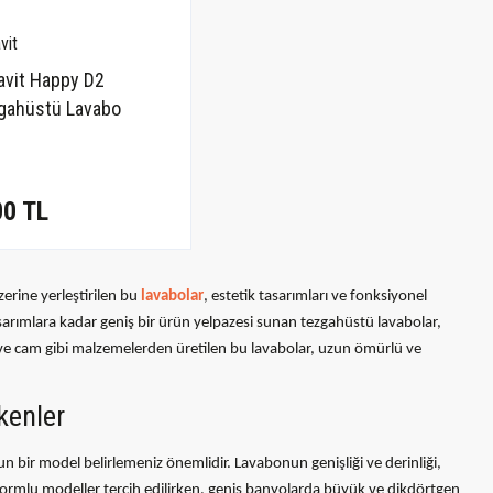
vit
avit Happy D2
gahüstü Lavabo
m. 231560
00 TL
erine yerleştirilen bu
lavabolar
, estetik tasarımları ve fonksiyonel
tasarımlara kadar geniş bir ürün yelpazesi sunan tezgahüstü lavabolar,
 ve cam gibi malzemelerden üretilen bu lavabolar, uzun ömürlü ve
kenler
bir model belirlemeniz önemlidir. Lavabonun genişliği ve derinliği,
formlu modeller tercih edilirken, geniş banyolarda büyük ve dikdörtgen