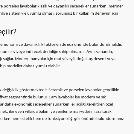
 ve porselen lavabolar klasik ve dayanıklı seçenekler sunarken, mermer
ahliye sistemiyle uyumlu olması, sorunsuz bir kullanım deneyimi için
çilir?
rgonomi ve dayanıklılık faktörleri de göz önünde bulundurulmalıdır.
mum seviyeye indirecek derinliğe sahip olmalıdır. Aynı zamanda,
jı sağlar. Modern banyolar için mat yüzeyli, doğal taş desenli veya
sahip modeller daha uyumlu olabilir.
k değişiklik göstermektedir. Seramik ve porselen lavabolar genellikle
 fiyat segmentinde bulunur. Cam lavabolar ise modern ve şık
lar daha ekonomik seçenekler sunarken, el işçiliği gerektiren özel
mek, ilerleyen yıllarda bakım ve yenileme maliyetlerini azaltarak
eçerken hem estetik hem de fonksiyonelliği göz önünde bulundurmanız