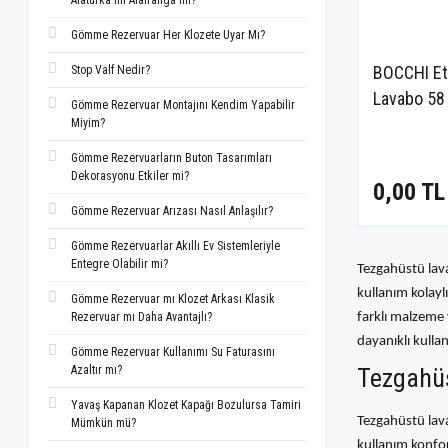
Alaturka mı Alafranga mı?
Gömme Rezervuar Her Klozete Uyar Mı?
BOCCHI Et
Stop Valf Nedir?
Lavabo 58
Gömme Rezervuar Montajını Kendim Yapabilir
Siyah - 1
Miyim?
Gömme Rezervuarların Buton Tasarımları
Dekorasyonu Etkiler mi?
0,00 TL
Gömme Rezervuar Arızası Nasıl Anlaşılır?
Gömme Rezervuarlar Akıllı Ev Sistemleriyle
Entegre Olabilir mi?
Tezgahüstü lava
kullanım kolayl
Gömme Rezervuar mı Klozet Arkası Klasik
farklı malzeme 
Rezervuar mı Daha Avantajlı?
dayanıklı kulla
Gömme Rezervuar Kullanımı Su Faturasını
Tezgahüs
Azaltır mı?
Yavaş Kapanan Klozet Kapağı Bozulursa Tamiri
Tezgahüstü lava
Mümkün mü?
kullanım konfor