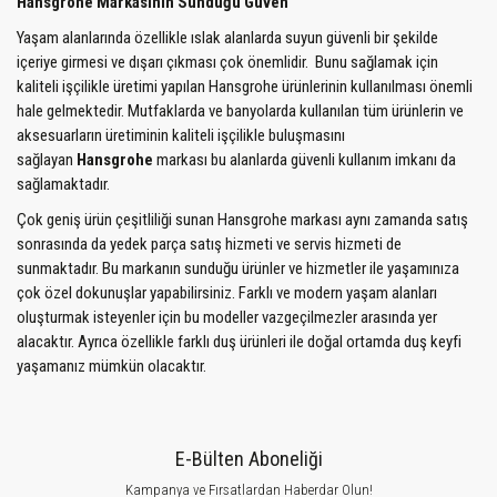
Hansgrohe Markasının Sunduğu Güven
Yaşam alanlarında özellikle ıslak alanlarda suyun güvenli bir şekilde
içeriye girmesi ve dışarı çıkması çok önemlidir.
Bunu sağlamak için
kaliteli işçilikle üretimi yapılan Hansgrohe ürünlerinin kullanılması önemli
hale gelmektedir. Mutfaklarda ve banyolarda kullanılan tüm ürünlerin ve
aksesuarların üretiminin kaliteli işçilikle buluşmasını
sağlayan
Hansgrohe
markası bu alanlarda güvenli kullanım imkanı da
sağlamaktadır.
Çok geniş ürün çeşitliliği sunan Hansgrohe markası aynı zamanda satış
sonrasında da yedek parça satış hizmeti ve servis hizmeti de
sunmaktadır. Bu markanın sunduğu ürünler ve hizmetler ile yaşamınıza
çok özel dokunuşlar yapabilirsiniz. Farklı ve modern yaşam alanları
oluşturmak isteyenler için bu modeller vazgeçilmezler arasında yer
alacaktır. Ayrıca özellikle farklı duş ürünleri ile doğal ortamda duş keyfi
yaşamanız mümkün olacaktır.
E-Bülten Aboneliği
Kampanya ve Fırsatlardan Haberdar Olun!