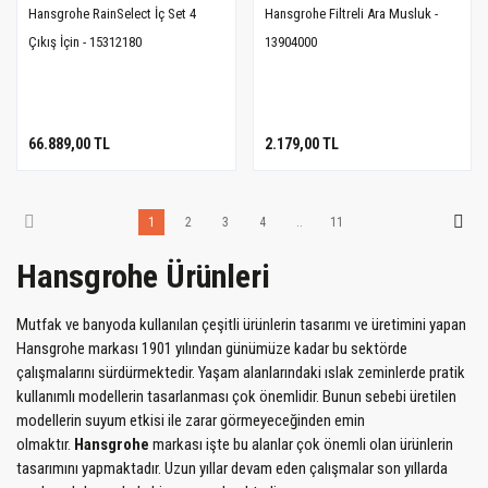
Hansgrohe RainSelect İç Set 4
Hansgrohe Filtreli Ara Musluk -
Çıkış İçin - 15312180
13904000
66.889,00 TL
2.179,00 TL
1
2
3
4
..
11
Hansgrohe Ürünleri
Mutfak ve banyoda kullanılan çeşitli ürünlerin tasarımı ve üretimini yapan
Hansgrohe markası 1901 yılından günümüze kadar bu sektörde
çalışmalarını sürdürmektedir. Yaşam alanlarındaki ıslak zeminlerde pratik
kullanımlı modellerin tasarlanması çok önemlidir. Bunun sebebi üretilen
modellerin suyum etkisi ile zarar görmeyeceğinden emin
olmaktır.
Hansgrohe
markası işte bu alanlar çok önemli olan ürünlerin
tasarımını yapmaktadır. Uzun yıllar devam eden çalışmalar son yıllarda