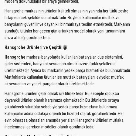
modern dokunuşlarla bir araya gelmektedir.
Hansgrohe markasının ürünleri kaliteli olmasının yanında her türlü zevke
hitap edecek şekilde sunulmaktadır. Böylece kullanıcılar mutfak ve
banyolarını güvenilir ve dayanıklı bir markaya teslim etmektedir. Markanın
sunduğu ürünler her geçen gün artarken model olarak yeni tasarımlara
imza atıldığı görülmektedir.
Hansgrohe Ürünleri ve Çeşitliliği
Hansgrohe
markası banyolarda kullanılan bataryalar, duş sistemleri,
gider sistemleri, banyo aksesuarları olmak üzere farklı şekillerde
üretilmektedir. Ayrıca bu markanın yedek parça hizmeti de bulunmaktadır.
Mutfaklarda kullanılan ürünler ise mutfak bataryaları, eviyeler, mutfak
aksesuarları ve yedek parçalar olarak üretilmektedir.
Hansgrohe ürünleri çelik olarak üretilmektedir. Bu sebeple oldukça
dayanıklı ürünler olarak karşımıza çıkmaktadır. Bu ürünlerde ortaya
çıkabilecek sıkıntılar sebebiyle yedek parça hizmetinin bulunması
kullanıcılar adına oldukça önemli bir hizmet olarak görülmektedir. Her
evin olmazsa olmazları arasında yer alan Hansgrohe ürünleri mutlaka
incelenmesi gereken modeller olarak görülmektedir.