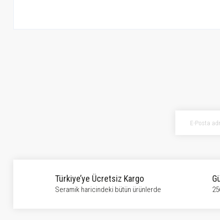
Bu ürünün fiyat bilgisi, resim, ürün açıklamalarında ve diğer konularda ye
Görüş ve önerileriniz için teşekkür ederiz.
Ürün resmi kalitesiz, bozuk veya görüntülenemiyor.
Ürün açıklamasında eksik bilgiler bulunuyor.
Ürün bilgilerinde hatalar bulunuyor.
Ürün fiyatı diğer sitelerden daha pahalı.
Bu ürüne benzer farklı alternatifler olmalı.
Türkiye’ye Ücretsiz Kargo
Gü
Seramik haricindeki bütün ürünlerde
25