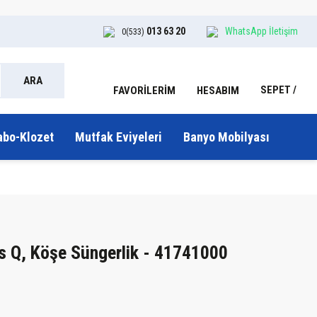
013 63 20
WhatsApp İletişim
0(533)
ARA
SEPET
HESABIM
FAVORİLERİM
abo-Klozet
Mutfak Eviyeleri
Banyo Mobilyası
s Q, Köşe Süngerlik - 41741000