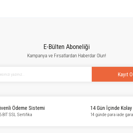
tersiz gördüğünüz noktaları öneri formunu kullanarak tarafımıza iletebilirsiniz.
Bu ürüne ilk yorumu siz yapın!
E-Bülten Aboneliği
Kampanya ve Fırsatlardan Haberdar Olun!
Yorum Yaz
Kayıt O
venli Ödeme Sistemi
14 Gün İçinde Kolay
6 BIT SSL Sertifika
14 günde para iade garan
Gönder