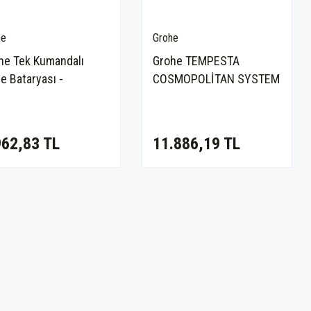
he
Grohe
he Tek Kumandalı
Grohe TEMPESTA
e Bataryası -
COSMOPOLİTAN SYSTEM
02003
250 DUVAR BAĞLANTILI,
DİVERTÖRLÜ DUŞ
SİSTEMİ - 26675000
962,83 TL
11.886,19 TL