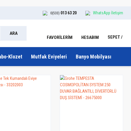
013 63 20
WhatsApp İletişim
0(533)
ARA
SEPET
HESABIM
FAVORİLERİM
abo-Klozet
Mutfak Eviyeleri
Banyo Mobilyası