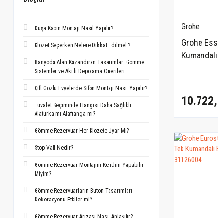
Grohe
Duşa Kabin Montajı Nasıl Yapılır?
Grohe Ess
Klozet Seçerken Nelere Dikkat Edilmeli?
Kumandalı
Banyoda Alan Kazandıran Tasarımlar: Gömme
Bataryası
Sistemler ve Akıllı Depolama Önerileri
Çift Gözlü Evyelerde Sifon Montajı Nasıl Yapılır?
10.722,
Tuvalet Seçiminde Hangisi Daha Sağlıklı:
Alaturka mı Alafranga mı?
Gömme Rezervuar Her Klozete Uyar Mı?
Stop Valf Nedir?
Gömme Rezervuar Montajını Kendim Yapabilir
Miyim?
Gömme Rezervuarların Buton Tasarımları
Dekorasyonu Etkiler mi?
Gömme Rezervuar Arızası Nasıl Anlaşılır?