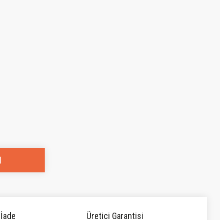
l
 İade
Üretici Garantisi