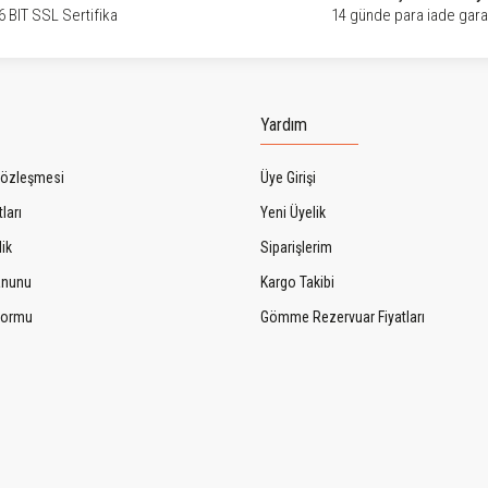
6 BIT SSL Sertifika
14 günde para iade garan
Yardım
Sözleşmesi
Üye Girişi
ları
Yeni Üyelik
lik
Siparişlerim
Kanunu
Kargo Takibi
 Formu
Gömme Rezervuar Fiyatları