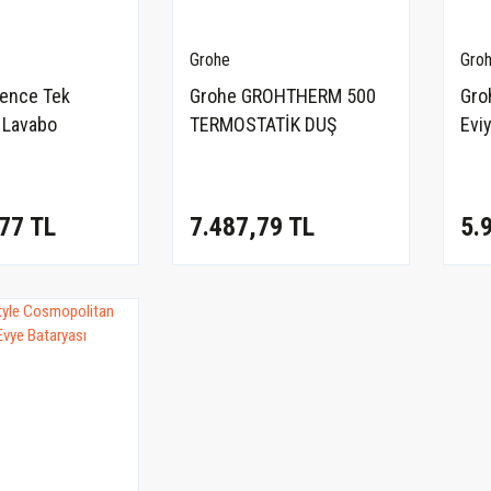
Grohe
Gro
ence Tek
Grohe GROHTHERM 500
Gro
 Lavabo
TERMOSTATİK DUŞ
Eviy
 M - 24176001
BATARYASI - 34793000
332
77 TL
7.487,79 TL
5.