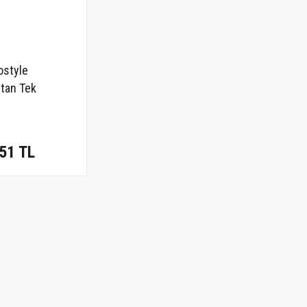
ostyle
tan Tek
 Evye Bataryası
51 TL