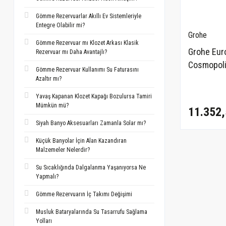
Gömme Rezervuarlar Akıllı Ev Sistemleriyle
Entegre Olabilir mi?
Grohe
Gömme Rezervuar mı Klozet Arkası Klasik
Grohe Eur
Rezervuar mı Daha Avantajlı?
Cosmopoli
Gömme Rezervuar Kullanımı Su Faturasını
Kumandalı
Azaltır mı?
31126004
Yavaş Kapanan Klozet Kapağı Bozulursa Tamiri
Mümkün mü?
11.352,
Siyah Banyo Aksesuarları Zamanla Solar mı?
Küçük Banyolar İçin Alan Kazandıran
Malzemeler Nelerdir?
Su Sıcaklığında Dalgalanma Yaşanıyorsa Ne
Yapmalı?
Gömme Rezervuarın İç Takımı Değişimi
Musluk Bataryalarında Su Tasarrufu Sağlama
Yolları