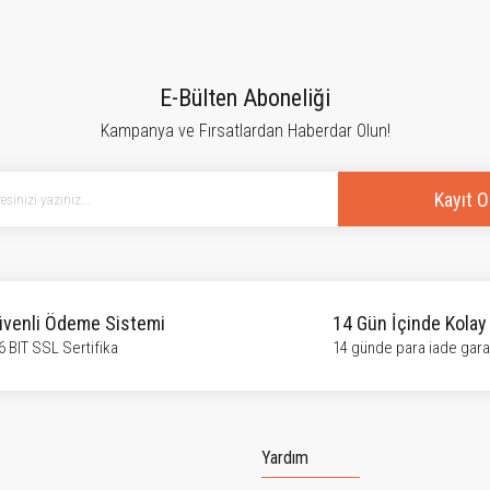
tersiz gördüğünüz noktaları öneri formunu kullanarak tarafımıza iletebilirsiniz.
Bu ürüne ilk yorumu siz yapın!
E-Bülten Aboneliği
Kampanya ve Fırsatlardan Haberdar Olun!
Yorum Yaz
Kayıt O
venli Ödeme Sistemi
14 Gün İçinde Kolay
6 BIT SSL Sertifika
14 günde para iade garan
Gönder
Yardım