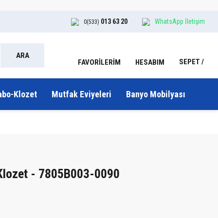
013 63 20
WhatsApp İletişim
0(533)
ARA
SEPET
HESABIM
FAVORİLERİM
abo-Klozet
Mutfak Eviyeleri
Banyo Mobilyası
 Klozet - 7805B003-0090