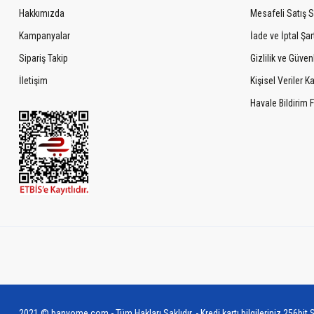
Hakkımızda
Mesafeli Satış 
Kampanyalar
İade ve İptal Şart
Sipariş Takip
Gizlilik ve Güven
İletişim
Kişisel Veriler 
Havale Bildirim
2021 © banyome.com - Tüm Hakları Saklıdır. - Kredi kartı bilgileriniz 256bit S