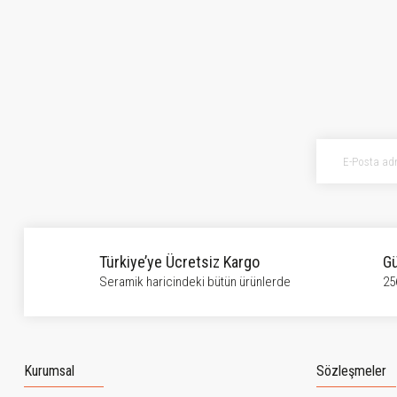
Bu ürünün fiyat bilgisi, resim, ürün açıklamalarında ve diğer konularda ye
Görüş ve önerileriniz için teşekkür ederiz.
Ürün resmi kalitesiz, bozuk veya görüntülenemiyor.
Ürün açıklamasında eksik bilgiler bulunuyor.
Ürün bilgilerinde hatalar bulunuyor.
Ürün fiyatı diğer sitelerden daha pahalı.
Bu ürüne benzer farklı alternatifler olmalı.
Türkiye’ye Ücretsiz Kargo
Gü
Seramik haricindeki bütün ürünlerde
25
Kurumsal
Sözleşmeler