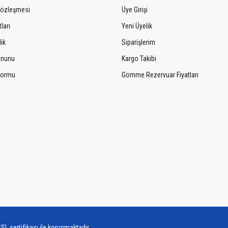
Sözleşmesi
Üye Girişi
ları
Yeni Üyelik
lik
Siparişlerim
Kanunu
Kargo Takibi
 Formu
Gömme Rezervuar Fiyatları
SL sertifikası ile korunmaktadır.