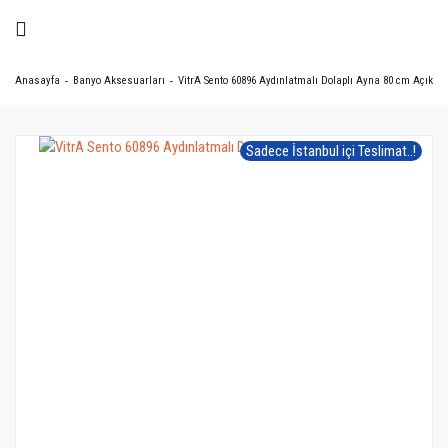
Anasayfa
Banyo Aksesuarları
VitrA Sento 60896 Aydınlatmalı Dolaplı Ayna 80 cm Açık M
Sadece İstanbul içi Teslimat..!