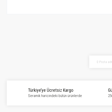
Bu ürünün fiyat bilgisi, resim, ürün açıklamalarında ve diğer konularda ye
Görüş ve önerileriniz için teşekkür ederiz.
Ürün resmi kalitesiz, bozuk veya görüntülenemiyor.
Ürün açıklamasında eksik bilgiler bulunuyor.
Ürün bilgilerinde hatalar bulunuyor.
Ürün fiyatı diğer sitelerden daha pahalı.
Bu ürüne benzer farklı alternatifler olmalı.
Türkiye’ye Ücretsiz Kargo
Gü
Seramik haricindeki bütün ürünlerde
25