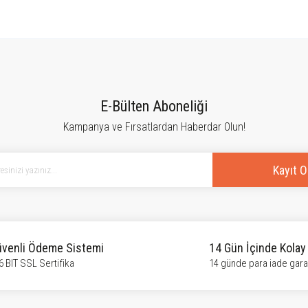
tersiz gördüğünüz noktaları öneri formunu kullanarak tarafımıza iletebilirsiniz.
Bu ürüne ilk yorumu siz yapın!
E-Bülten Aboneliği
Kampanya ve Fırsatlardan Haberdar Olun!
Yorum Yaz
Kayıt O
venli Ödeme Sistemi
14 Gün İçinde Kolay
6 BIT SSL Sertifika
14 günde para iade garan
Gönder