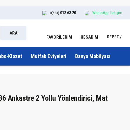
013 63 20
WhatsApp İletişim
0(533)
ARA
SEPET
HESABIM
FAVORİLERİM
abo-Klozet
Mutfak Eviyeleri
Banyo Mobilyası
6 Ankastre 2 Yollu Yönlendirici, Mat