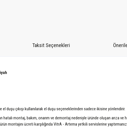
Taksit Seçenekleri
Önerile
iyah
re el duşu çıkışı kullanılarak el duşu seçeneklerinden sadece ikisine yönlendirir.
pılan hatalı montaj, bakım, onarım ve demontaj nedeniyle üründe oluşan arıza ve h
ün montajını ücreti karşılığında VitrA - Artema yetkili servislerine yaptırmanız