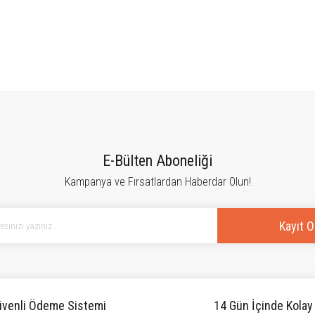
tersiz gördüğünüz noktaları öneri formunu kullanarak tarafımıza iletebilirsiniz.
Bu ürüne ilk yorumu siz yapın!
E-Bülten Aboneliği
Kampanya ve Fırsatlardan Haberdar Olun!
Yorum Yaz
Kayıt O
venli Ödeme Sistemi
14 Gün İçinde Kolay