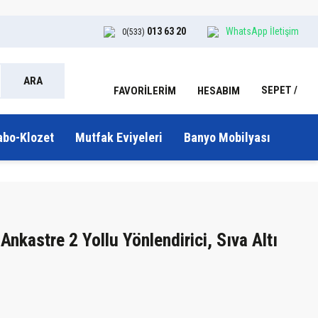
013 63 20
WhatsApp İletişim
0(533)
ARA
SEPET
HESABIM
FAVORİLERİM
abo-Klozet
Mutfak Eviyeleri
Banyo Mobilyası
Ankastre 2 Yollu Yönlendirici, Sıva Altı