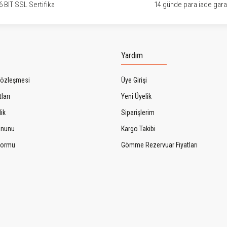
6 BIT SSL Sertifika
14 günde para iade garan
Gönder
Yardım
Sözleşmesi
Üye Girişi
ları
Yeni Üyelik
lik
Siparişlerim
Kanunu
Kargo Takibi
 Formu
Gömme Rezervuar Fiyatları