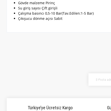
Gövde malzeme Pirinç
Su giriş sayısı Çift girişli
Çalışma basıncı 0,5-10 Bar(Tav.Edilen:1-5 Bar)
Çıkışucu dönme açısı Sabit
Bu ürünün fiyat bilgisi, resim, ürün açıklamalarında ve diğer konularda ye
Görüş ve önerileriniz için teşekkür ederiz.
Ürün resmi kalitesiz, bozuk veya görüntülenemiyor.
Ürün açıklamasında eksik bilgiler bulunuyor.
Ürün bilgilerinde hatalar bulunuyor.
Ürün fiyatı diğer sitelerden daha pahalı.
Bu ürüne benzer farklı alternatifler olmalı.
Türkiye’ye Ücretsiz Kargo
Gü