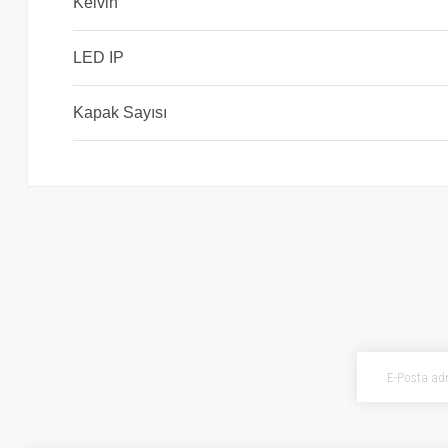
Kelvin
LED IP
Kapak Sayısı
Bu ürünün fiyat bilgisi, resim, ürün açıklamalarında ve diğer konularda ye
Görüş ve önerileriniz için teşekkür ederiz.
Ürün resmi kalitesiz, bozuk veya görüntülenemiyor.
Ürün açıklamasında eksik bilgiler bulunuyor.
Ürün bilgilerinde hatalar bulunuyor.
Ürün fiyatı diğer sitelerden daha pahalı.
Bu ürüne benzer farklı alternatifler olmalı.