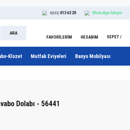
013 63 20
WhatsApp İletişim
0(533)
ARA
SEPET
HESABIM
FAVORİLERİM
abo-Klozet
Mutfak Eviyeleri
Banyo Mobilyası
avabo Dolabı - 56441