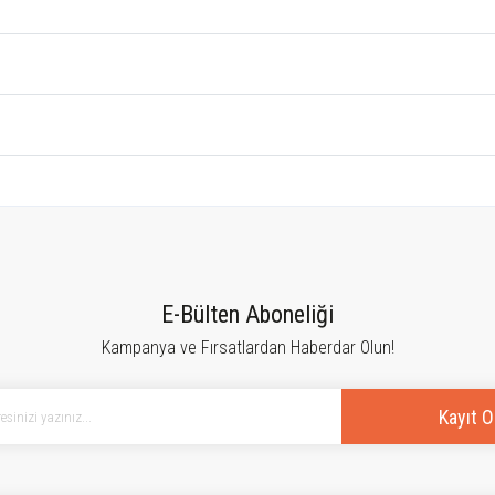
tersiz gördüğünüz noktaları öneri formunu kullanarak tarafımıza iletebilirsiniz.
Bu ürüne ilk yorumu siz yapın!
E-Bülten Aboneliği
Kampanya ve Fırsatlardan Haberdar Olun!
Yorum Yaz
Kayıt O