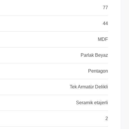
77
44
MDF
Parlak Beyaz
Pentagon
Tek Armatür Delikli
Seramik etajerli
2