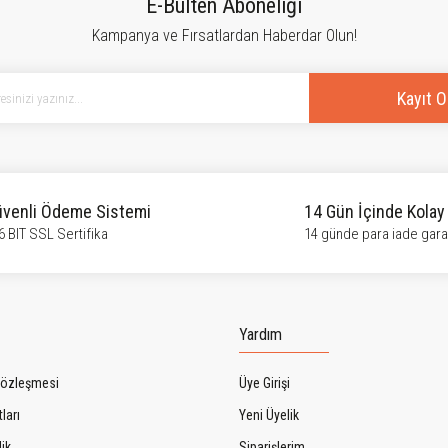
E-Bülten Aboneliği
Kampanya ve Fırsatlardan Haberdar Olun!
Yorum Yaz
Kayıt O
venli Ödeme Sistemi
14 Gün İçinde Kolay
6 BIT SSL Sertifika
14 günde para iade garan
Gönder
Yardım
Sözleşmesi
Üye Girişi
ları
Yeni Üyelik
lik
Siparişlerim