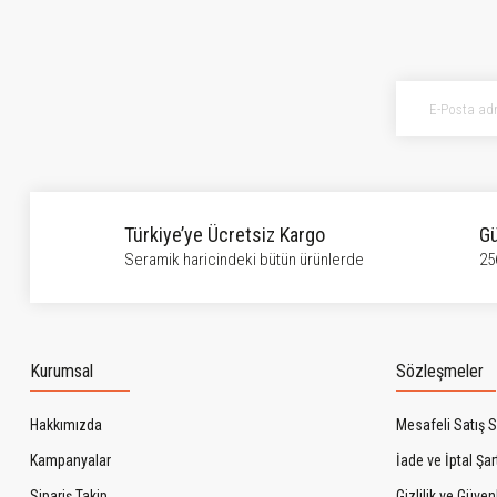
Ürün resmi kalitesiz, bozuk veya görüntülenemiyor.
Ürün açıklamasında eksik bilgiler bulunuyor.
Ürün bilgilerinde hatalar bulunuyor.
Ürün fiyatı diğer sitelerden daha pahalı.
Bu ürüne benzer farklı alternatifler olmalı.
Türkiye’ye Ücretsiz Kargo
Gü
Seramik haricindeki bütün ürünlerde
25
Kurumsal
Sözleşmeler
Hakkımızda
Mesafeli Satış 
Kampanyalar
İade ve İptal Şart
Sipariş Takip
Gizlilik ve Güven