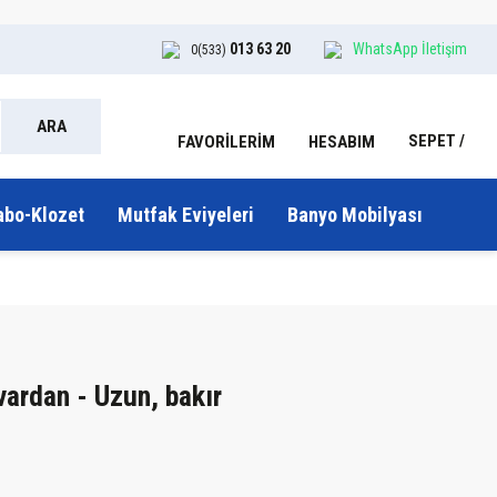
013 63 20
WhatsApp İletişim
0(533)
ARA
SEPET
HESABIM
FAVORİLERİM
abo-Klozet
Mutfak Eviyeleri
Banyo Mobilyası
vardan - Uzun, bakır