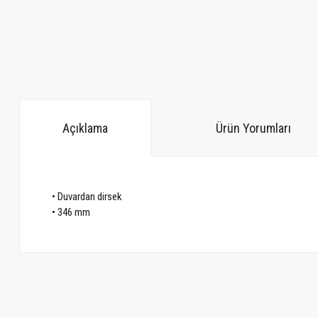
Açıklama
Ürün Yorumları
• Duvardan dirsek
• 346 mm
Bu ürünün fiyat bilgisi, resim, ürün açıklamalarında ve diğer konularda ye
Görüş ve önerileriniz için teşekkür ederiz.