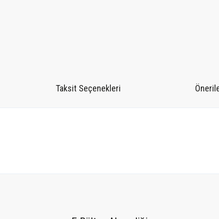
Taksit Seçenekleri
Önerile
tersiz gördüğünüz noktaları öneri formunu kullanarak tarafımıza iletebilirsiniz.
Bu ürüne ilk yorumu siz yapın!