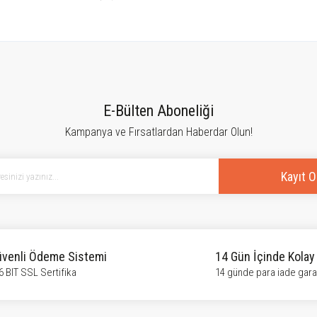
tersiz gördüğünüz noktaları öneri formunu kullanarak tarafımıza iletebilirsiniz.
Bu ürüne ilk yorumu siz yapın!
E-Bülten Aboneliği
Kampanya ve Fırsatlardan Haberdar Olun!
Yorum Yaz
Kayıt O
venli Ödeme Sistemi
14 Gün İçinde Kolay
6 BIT SSL Sertifika
14 günde para iade garan
Gönder