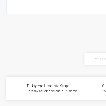
Bu ürünün fiyat bilgisi, resim, ürün açıklamalarında ve diğer konularda ye
Görüş ve önerileriniz için teşekkür ederiz.
Ürün resmi kalitesiz, bozuk veya görüntülenemiyor.
Ürün açıklamasında eksik bilgiler bulunuyor.
Ürün bilgilerinde hatalar bulunuyor.
Ürün fiyatı diğer sitelerden daha pahalı.
Bu ürüne benzer farklı alternatifler olmalı.
Türkiye’ye Ücretsiz Kargo
Gü
Seramik haricindeki bütün ürünlerde
25