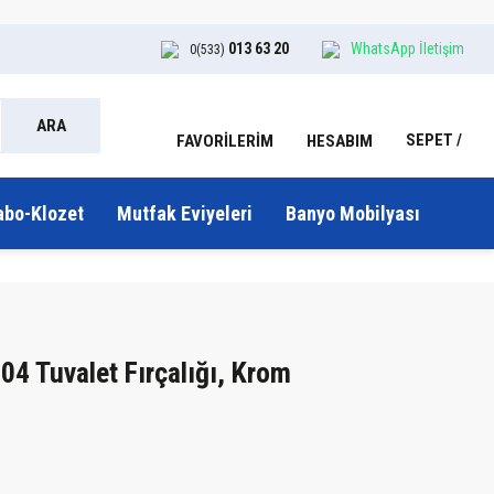
013 63 20
WhatsApp İletişim
0(533)
ARA
SEPET
HESABIM
FAVORİLERİM
abo-Klozet
Mutfak Eviyeleri
Banyo Mobilyası
04 Tuvalet Fırçalığı, Krom