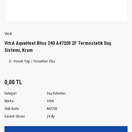
VitrA
VitrA AquaHeat Bliss 240 A47205 2F Termostatik Duş
Sistemi, Krom
0 - Yorum Yap / Yorumları Oku
0,00 TL
Kategori
Duş Kolonları
Marka
VitrA
Stok Kodu
A47205
Garanti Süresi
24 Ay