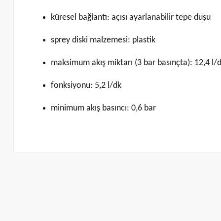
küresel bağlantı: açısı ayarlanabilir tepe duşu
sprey diski malzemesi: plastik
maksimum akış miktarı (3 bar basınçta): 12,4 l/
fonksiyonu: 5,2 l/dk
minimum akış basıncı: 0,6 bar
Bu ürünün fiyat bilgisi, resim, ürün açıklamalarında ve diğer konularda ye
Görüş ve önerileriniz için teşekkür ederiz.
Ürün resmi kalitesiz, bozuk veya görüntülenemiyor.