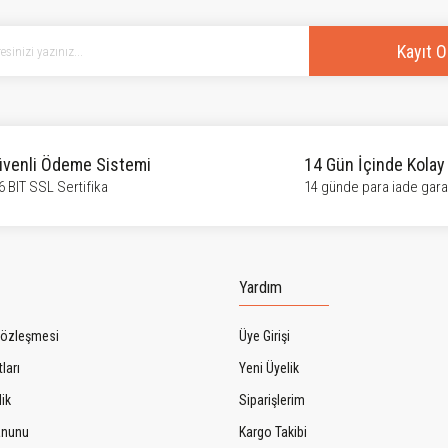
Yorum Yaz
Kayıt O
venli Ödeme Sistemi
14 Gün İçinde Kolay
6 BIT SSL Sertifika
14 günde para iade garan
Gönder
Yardım
Sözleşmesi
Üye Girişi
ları
Yeni Üyelik
lik
Siparişlerim
Kanunu
Kargo Takibi