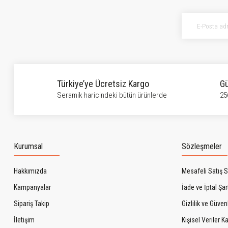
Ürün açıklamasında eksik bilgiler bulunuyor.
Ürün bilgilerinde hatalar bulunuyor.
Ürün fiyatı diğer sitelerden daha pahalı.
Bu ürüne benzer farklı alternatifler olmalı.
Türkiye’ye Ücretsiz Kargo
Gü
Seramik haricindeki bütün ürünlerde
25
Kurumsal
Sözleşmeler
Hakkımızda
Mesafeli Satış 
Kampanyalar
İade ve İptal Şart
Sipariş Takip
Gizlilik ve Güven
İletişim
Kişisel Veriler 