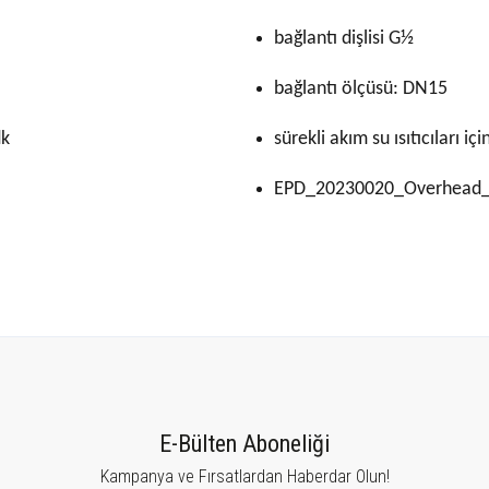
bağlantı dişlisi G½
bağlantı ölçüsü: DN15
dk
sürekli akım su ısıtıcıları iç
EPD_20230020_Overhead_
tersiz gördüğünüz noktaları öneri formunu kullanarak tarafımıza iletebilirsiniz.
Bu ürüne ilk yorumu siz yapın!
E-Bülten Aboneliği
Kampanya ve Fırsatlardan Haberdar Olun!