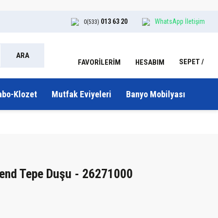
013 63 20
WhatsApp İletişim
0(533)
ARA
SEPET
HESABIM
FAVORİLERİM
abo-Klozet
Mutfak Eviyeleri
Banyo Mobilyası
lend Tepe Duşu - 26271000