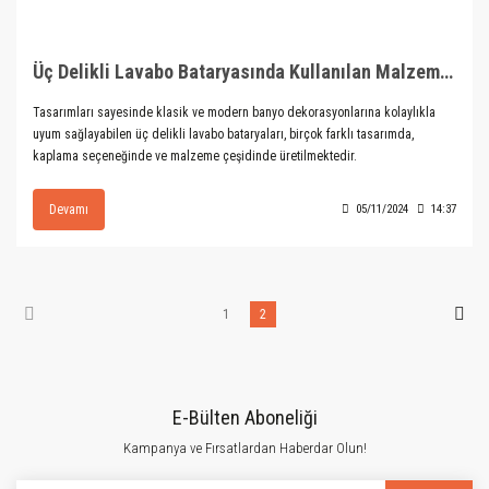
Üç Delikli Lavabo Bataryasında Kullanılan Malzeme Seçenekleri
Tasarımları sayesinde klasik ve modern banyo dekorasyonlarına kolaylıkla
uyum sağlayabilen üç delikli lavabo bataryaları, birçok farklı tasarımda,
kaplama seçeneğinde ve malzeme çeşidinde üretilmektedir.
Devamı
05/11/2024
14:37
1
2
E-Bülten Aboneliği
Kampanya ve Fırsatlardan Haberdar Olun!