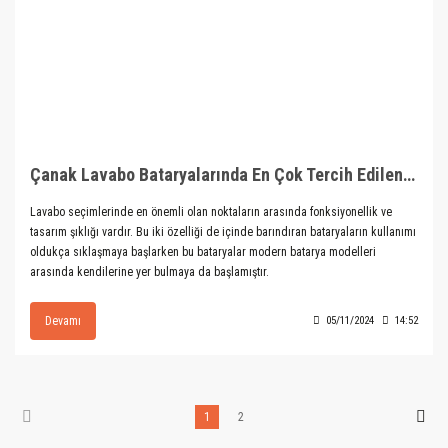
Çanak Lavabo Bataryalarında En Çok Tercih Edilen Modeller
Lavabo seçimlerinde en önemli olan noktaların arasında fonksiyonellik ve
tasarım şıklığı vardır. Bu iki özelliği de içinde barındıran bataryaların kullanımı
oldukça sıklaşmaya başlarken bu bataryalar modern batarya modelleri
arasında kendilerine yer bulmaya da başlamıştır.
Devamı
05/11/2024
14:52
1
2