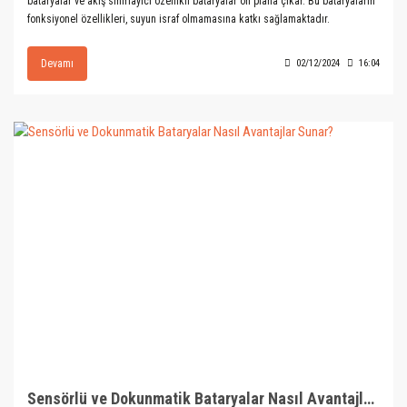
bataryalar ve akış sınırlayıcı özellikli bataryalar ön plana çıkar. Bu bataryaların
fonksiyonel özellikleri, suyun israf olmamasına katkı sağlamaktadır.
Devamı
02/12/2024
16:04
Sensörlü ve Dokunmatik Bataryalar Nasıl Avantajlar Sunar?