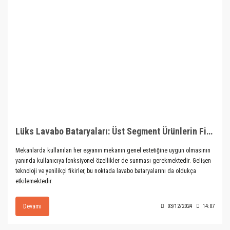
Lüks Lavabo Bataryaları: Üst Segment Ürünlerin Fiyatları
Mekanlarda kullanılan her eşyanın mekanın genel estetiğine uygun olmasının
yanında kullanıcıya fonksiyonel özellikler de sunması gerekmektedir. Gelişen
teknoloji ve yenilikçi fikirler, bu noktada lavabo bataryalarını da oldukça
etkilemektedir.
Devamı
03/12/2024
14:07