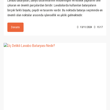
Lavabo bataryaları, banyo tasarımlarının modernliğini ve estetik yapılarını öne
çıkaran en önemli parçalardan biridir. Lavabolarda kullanılan bataryaların
birçok farklı boyutu, çeşidi ve tasarımı vardır. Bu noktada batarya seçiminde en
önemli olan noktalar arasında işlevsellik ve şıklık gelmektedir.
Devamı
13/11/2024
15:17