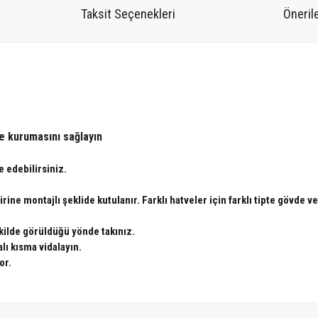
Taksit Seçenekleri
Önerile
de kurumasını sağlayın
 edebilirsiniz.
ne montajlı şeklide kutulanır. Farklı hatveler için farklı tipte gövde v
kilde görüldüğü yönde takınız.
alı kısma vidalayın.
or.