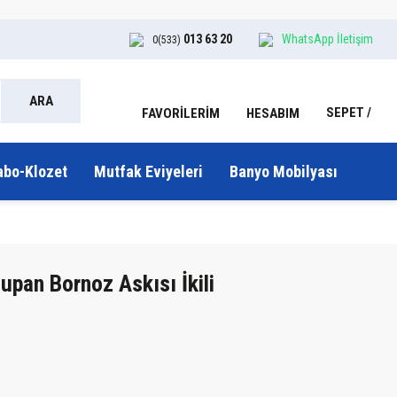
013 63 20
WhatsApp İletişim
0(533)
ARA
SEPET
HESABIM
FAVORİLERİM
abo-Klozet
Mutfak Eviyeleri
Banyo Mobilyası
an Bornoz Askısı İkili