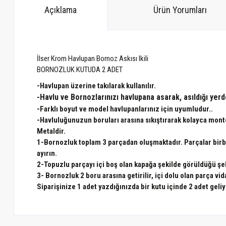
Açıklama
Ürün Yorumları
İlser Krom Havlupan Bornoz Askısı Ikili
BORNOZLUK KUTUDA 2 ADET
-Havlupan üzerine takılarak kullanılır.
-Havlu ve Bornozlarınızı havlupana asarak, asıldığı yer
-Farklı boyut ve model havlupanlarınız için uyumludur..
-Havluluğunuzun boruları arasına sıkıştırarak kolayca monte
Metaldir.
1-Bornozluk toplam 3 parçadan oluşmaktadır. Parçalar birbiri
ayırın.
2-Topuzlu parçayı içi boş olan kapağa şekilde görüldüğü şe
3- Bornozluk 2 boru arasına getirilir, içi dolu olan parça vid
Siparişinize 1 adet yazdığınızda bir kutu içinde 2 adet geliy