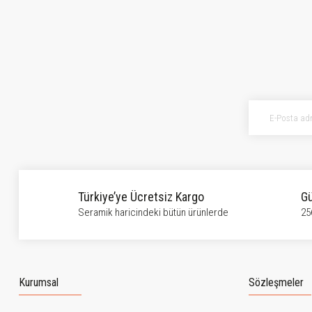
Bu ürünün fiyat bilgisi, resim, ürün açıklamalarında ve diğer konularda ye
Görüş ve önerileriniz için teşekkür ederiz.
Ürün resmi kalitesiz, bozuk veya görüntülenemiyor.
Ürün açıklamasında eksik bilgiler bulunuyor.
Ürün bilgilerinde hatalar bulunuyor.
Ürün fiyatı diğer sitelerden daha pahalı.
Bu ürüne benzer farklı alternatifler olmalı.
Türkiye’ye Ücretsiz Kargo
Gü
Seramik haricindeki bütün ürünlerde
25
Kurumsal
Sözleşmeler