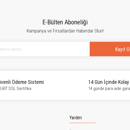
tersiz gördüğünüz noktaları öneri formunu kullanarak tarafımıza iletebilirsiniz.
Bu ürüne ilk yorumu siz yapın!
E-Bülten Aboneliği
Kampanya ve Fırsatlardan Haberdar Olun!
Yorum Yaz
Kayıt O
venli Ödeme Sistemi
14 Gün İçinde Kolay
6 BIT SSL Sertifika
14 günde para iade garan
Gönder
Yardım