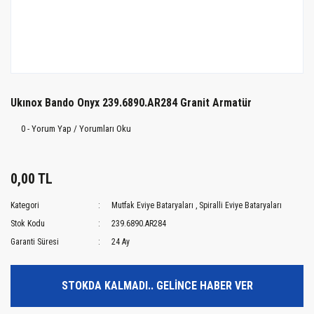
Ukınox Bando Onyx 239.6890.AR284 Granit Armatür
0 - Yorum Yap / Yorumları Oku
0,00 TL
Kategori
Mutfak Eviye Bataryaları
,
Spiralli Eviye Bataryaları
Stok Kodu
239.6890.AR284
Garanti Süresi
24 Ay
STOKDA KALMADI.. GELİNCE HABER VER