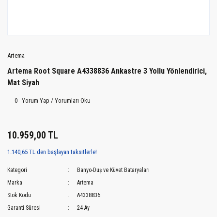
Artema
Artema Root Square A4338836 Ankastre 3 Yollu Yönlendirici,
Mat Siyah
0 - Yorum Yap / Yorumları Oku
10.959,00 TL
1.140,65 TL den başlayan taksitlerle!
Kategori
Banyo-Duş ve Küvet Bataryaları
Marka
Artema
Stok Kodu
A4338836
Garanti Süresi
24 Ay