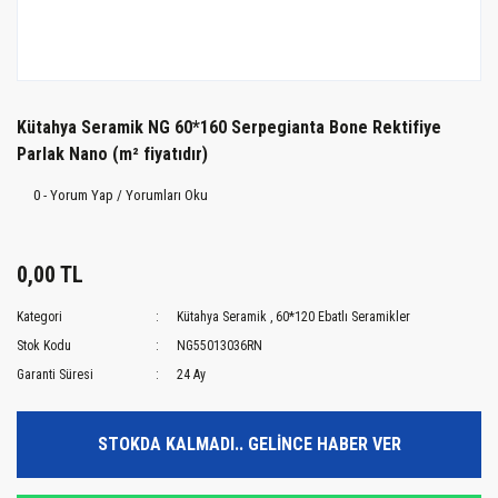
Kütahya Seramik NG 60*160 Serpegianta Bone Rektifiye
Parlak Nano (m² fiyatıdır)
0 - Yorum Yap / Yorumları Oku
0,00 TL
Kategori
Kütahya Seramik
,
60*120 Ebatlı Seramikler
Stok Kodu
NG55013036RN
Garanti Süresi
24 Ay
STOKDA KALMADI.. GELİNCE HABER VER