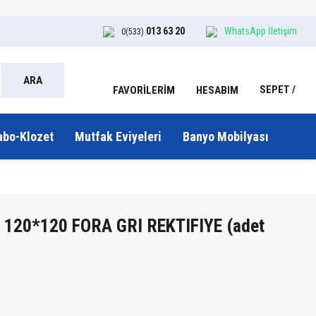
013 63 20
WhatsApp İletişim
0(533)
ARA
SEPET
HESABIM
FAVORİLERİM
abo-Klozet
Mutfak Eviyeleri
Banyo Mobilyası
 120*120 FORA GRI REKTIFIYE (adet