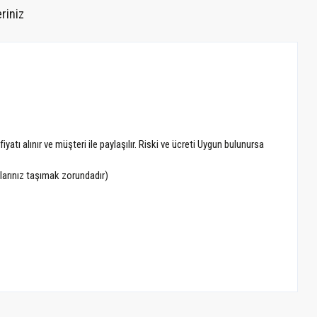
riniz
tı alınır ve müşteri ile paylaşılır. Riski ve ücreti Uygun bulunursa
alarınız taşımak zorundadır)