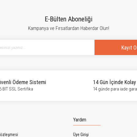
tersiz gördüğünüz noktaları öneri formunu kullanarak tarafımıza iletebilirsiniz.
Bu ürüne ilk yorumu siz yapın!
E-Bülten Aboneliği
Kampanya ve Fırsatlardan Haberdar Olun!
Yorum Yaz
Kayıt O
venli Ödeme Sistemi
14 Gün İçinde Kolay
6 BIT SSL Sertifika
14 günde para iade garan
Gönder
Yardım
Sözleşmesi
Üye Girişi