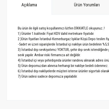
Açıklama
Ürün Yorumları
Bu ürün ile ilgili satış koşullarımızı lütfen DİKKATLE okuyunuz..!
1) Ürünler 1.kalitedir. Fiyat KDV dahil metrekare fiyatıdır.
2 )Ürün fiyatları İstanbul-Kemerburgaz Işıklar Köyü Depo teslim fiya
-5adet ve üzeri siparişlerde İstanbul içi nakliye ürün bedelinin %5,
3) İstanbul dışı sevkiyatımız YOKTUR, şehir dışı sevk istendiğinde p
sevk yapılır. Ambar riski firmamıza ait değildir.
4) İstanbul içi veya şehirdışında ürünler randevu alınarak adres ö
5) Ürün depomuzdan alınırsa herhangi bir nakliye bedeli ödenmez.
6) İstanbul dışı nakliyelerde müşteri isterse ürünler sigortalı olarak
7) Ürün iadesi sadece depomuza yapılabilir.