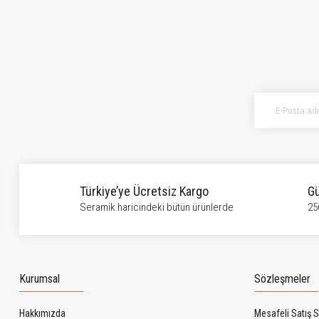
Bu ürünün fiyat bilgisi, resim, ürün açıklamalarında ve diğer konularda ye
Görüş ve önerileriniz için teşekkür ederiz.
Ürün resmi kalitesiz, bozuk veya görüntülenemiyor.
Ürün açıklamasında eksik bilgiler bulunuyor.
Ürün bilgilerinde hatalar bulunuyor.
Ürün fiyatı diğer sitelerden daha pahalı.
Bu ürüne benzer farklı alternatifler olmalı.
Türkiye’ye Ücretsiz Kargo
Gü
Seramik haricindeki bütün ürünlerde
25
Kurumsal
Sözleşmeler
Hakkımızda
Mesafeli Satış 