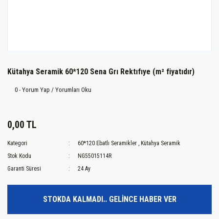
Kütahya Seramik 60*120 Sena Grı Rektıfıye (m² fiyatıdır)
0 - Yorum Yap / Yorumları Oku
0,00 TL
Kategori
60*120 Ebatlı Seramikler
,
Kütahya Seramik
Stok Kodu
NG55015114R
Garanti Süresi
24 Ay
STOKDA KALMADI.. GELİNCE HABER VER