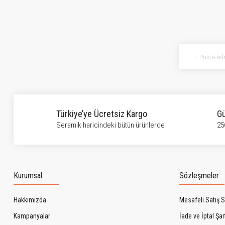
Ürün resmi kalitesiz, bozuk veya görüntülenemiyor.
Ürün açıklamasında eksik bilgiler bulunuyor.
Ürün bilgilerinde hatalar bulunuyor.
Ürün fiyatı diğer sitelerden daha pahalı.
Bu ürüne benzer farklı alternatifler olmalı.
Türkiye’ye Ücretsiz Kargo
Gü
Seramik haricindeki bütün ürünlerde
25
Kurumsal
Sözleşmeler
Hakkımızda
Mesafeli Satış 
Kampanyalar
İade ve İptal Şart