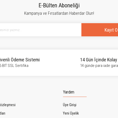
Bu ürüne ilk yorumu siz yapın!
E-Bülten Aboneliği
Kampanya ve Fırsatlardan Haberdar Olun!
Yorum Yaz
Kayıt O
venli Ödeme Sistemi
14 Gün İçinde Kolay
6 BIT SSL Sertifika
14 günde para iade garan
Gönder
Yardım
Sözleşmesi
Üye Girişi
ları
Yeni Üyelik