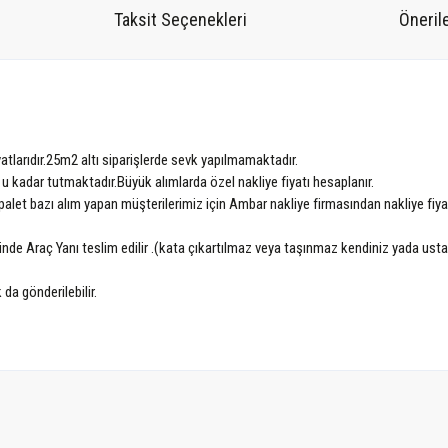
Taksit Seçenekleri
Önerile
atlarıdır.25m2 altı siparişlerde sevk yapılmamaktadır.
 u kadar tutmaktadır.Büyük alımlarda özel nakliye fiyatı hesaplanır.
alet bazı alım yapan müşterilerimiz için Ambar nakliye firmasından nakliye fiyatı 
nünde Araç Yanı teslim edilir .(kata çıkartılmaz veya taşınmaz kendiniz yada ust
 da gönderilebilir.
tersiz gördüğünüz noktaları öneri formunu kullanarak tarafımıza iletebilirsiniz.