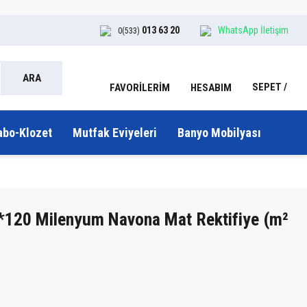
013 63 20
WhatsApp İletişim
0(533)
ARA
SEPET
HESABIM
FAVORİLERİM
abo-Klozet
Mutfak Eviyeleri
Banyo Mobilyası
*120 Milenyum Navona Mat Rektifiye (m²