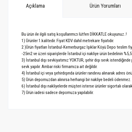
Açıklama
Ürün Yorumları
Bu ürün ile ilgili satış koşullarımızı lütfen DİKKATLE okuyunuz..!
1) Ürünler 1.kalitedir. Fiyat KDV dahil metrekare fiyatıdır.
2 )Ürün fiyatları İstanbul-Kemerburgaz Işıklar Köyü Depo teslim fiy
-25m2 ve üzeri siparişlerde İstanbul içi nakliye ürün bedelinin %5,5
3) İstanbul dışı sevkiyatımız YOKTUR, şehir dışı sevk istendiğinde p
sevk yapılır. Ambar riski firmamıza ait değildir.
4) İstanbul içi veya şehirdışında ürünler randevu alınarak adres ö
5) Ürün depomuzdan alınırsa herhangi bir nakliye bedeli ödenmez.
6) İstanbul dışı nakliyelerde müşteri isterse ürünler sigortalı olarak
7) Ürün iadesi sadece depomuza yapılabilir.
Bu ürünün fiyat bilgisi, resim, ürün açıklamalarında ve diğer konularda ye
Görüş ve önerileriniz için teşekkür ederiz.