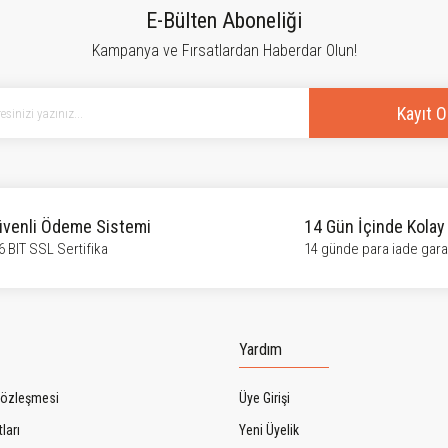
Bu ürüne ilk yorumu siz yapın!
E-Bülten Aboneliği
Kampanya ve Fırsatlardan Haberdar Olun!
Yorum Yaz
Kayıt O
venli Ödeme Sistemi
14 Gün İçinde Kolay
6 BIT SSL Sertifika
14 günde para iade garan
Gönder
Yardım
Sözleşmesi
Üye Girişi
ları
Yeni Üyelik