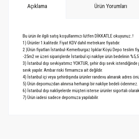
Açıklama
Ürün Yorumları
Bu ürün ile ilgili satış koşullarımızı lütfen DİKKATLE okuyunuz..!
1) Ürünler 1.kalitedir. Fiyat KDV dahil metrekare fiyatıdır.
2 )Ürün fiyatları İstanbul-Kemerburgaz Işıklar Köyü Depo teslim fiy
-25m2 ve üzeri siparişlerde İstanbul içi nakliye ürün bedelinin %5,5
3) İstanbul dışı sevkiyatımız YOKTUR, şehir dışı sevk istendiğinde p
sevk yapılır. Ambar riski firmamıza ait değildir.
4) İstanbul içi veya şehirdışında ürünler randevu alınarak adres ö
5) Ürün depomuzdan alınırsa herhangi bir nakliye bedeli ödenmez.
6) İstanbul dışı nakliyelerde müşteri isterse ürünler sigortalı olarak
7) Ürün iadesi sadece depomuza yapılabilir.
Bu ürünün fiyat bilgisi, resim, ürün açıklamalarında ve diğer konularda ye
Görüş ve önerileriniz için teşekkür ederiz.