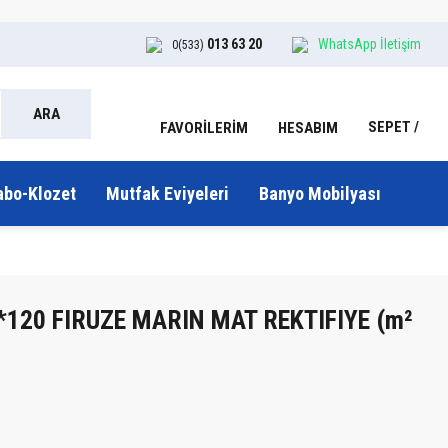
013 63 20
WhatsApp İletişim
0(533)
ARA
SEPET
HESABIM
FAVORİLERİM
abo-Klozet
Mutfak Eviyeleri
Banyo Mobilyası
0*120 FIRUZE MARIN MAT REKTIFIYE (m²