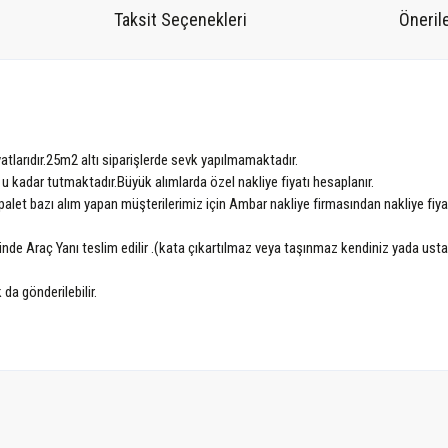
Taksit Seçenekleri
Önerile
atlarıdır.25m2 altı siparişlerde sevk yapılmamaktadır.
 u kadar tutmaktadır.Büyük alımlarda özel nakliye fiyatı hesaplanır.
alet bazı alım yapan müşterilerimiz için Ambar nakliye firmasından nakliye fiyatı 
nünde Araç Yanı teslim edilir .(kata çıkartılmaz veya taşınmaz kendiniz yada ust
 da gönderilebilir.
tersiz gördüğünüz noktaları öneri formunu kullanarak tarafımıza iletebilirsiniz.