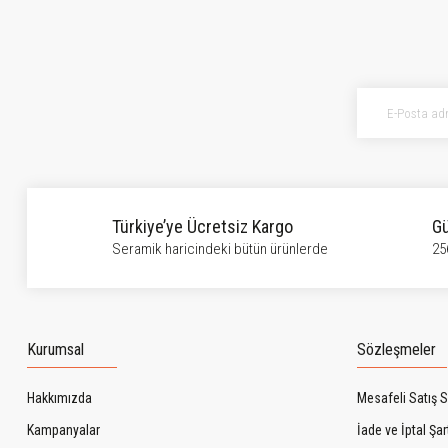
Ürün resmi kalitesiz, bozuk veya görüntülenemiyor.
Ürün açıklamasında eksik bilgiler bulunuyor.
Ürün bilgilerinde hatalar bulunuyor.
Ürün fiyatı diğer sitelerden daha pahalı.
Bu ürüne benzer farklı alternatifler olmalı.
Türkiye’ye Ücretsiz Kargo
Gü
Seramik haricindeki bütün ürünlerde
25
Kurumsal
Sözleşmeler
Hakkımızda
Mesafeli Satış 
Kampanyalar
İade ve İptal Şart