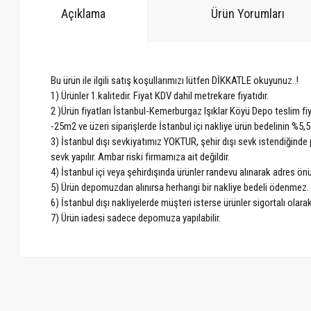
Açıklama
Ürün Yorumları
Bu ürün ile ilgili satış koşullarımızı lütfen DİKKATLE okuyunuz..!
1) Ürünler 1.kalitedir. Fiyat KDV dahil metrekare fiyatıdır.
2 )Ürün fiyatları İstanbul-Kemerburgaz Işıklar Köyü Depo teslim fiy
-25m2 ve üzeri siparişlerde İstanbul içi nakliye ürün bedelinin %5,5
3) İstanbul dışı sevkiyatımız YOKTUR, şehir dışı sevk istendiğinde p
sevk yapılır. Ambar riski firmamıza ait değildir.
4) İstanbul içi veya şehirdışında ürünler randevu alınarak adres ö
5) Ürün depomuzdan alınırsa herhangi bir nakliye bedeli ödenmez.
6) İstanbul dışı nakliyelerde müşteri isterse ürünler sigortalı olarak
7) Ürün iadesi sadece depomuza yapılabilir.
Bu ürünün fiyat bilgisi, resim, ürün açıklamalarında ve diğer konularda ye
Görüş ve önerileriniz için teşekkür ederiz.