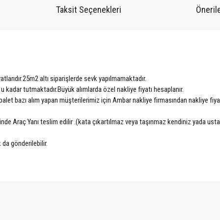
Taksit Seçenekleri
Önerile
atlarıdır.25m2 altı siparişlerde sevk yapılmamaktadır.
 u kadar tutmaktadır.Büyük alımlarda özel nakliye fiyatı hesaplanır.
alet bazı alım yapan müşterilerimiz için Ambar nakliye firmasından nakliye fiyatı 
nünde Araç Yanı teslim edilir .(kata çıkartılmaz veya taşınmaz kendiniz yada ust
 da gönderilebilir.
tersiz gördüğünüz noktaları öneri formunu kullanarak tarafımıza iletebilirsiniz.