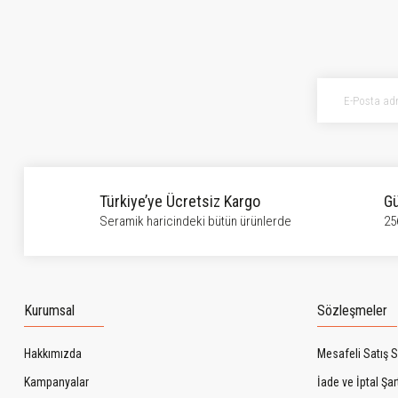
Ürün resmi kalitesiz, bozuk veya görüntülenemiyor.
Ürün açıklamasında eksik bilgiler bulunuyor.
Ürün bilgilerinde hatalar bulunuyor.
Ürün fiyatı diğer sitelerden daha pahalı.
Bu ürüne benzer farklı alternatifler olmalı.
Türkiye’ye Ücretsiz Kargo
Gü
Seramik haricindeki bütün ürünlerde
25
Kurumsal
Sözleşmeler
Hakkımızda
Mesafeli Satış 
Kampanyalar
İade ve İptal Şart