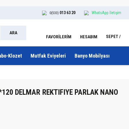
013 63 20
WhatsApp İletişim
0(533)
ARA
SEPET
HESABIM
FAVORİLERİM
abo-Klozet
Mutfak Eviyeleri
Banyo Mobilyası
0*120 DELMAR REKTIFIYE PARLAK NANO