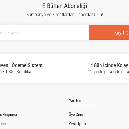
Bu ürüne ilk yorumu siz yapın!
E-Bülten Aboneliği
Kampanya ve Fırsatlardan Haberdar Olun!
Yorum Yaz
Kayıt O
venli Ödeme Sistemi
14 Gün İçinde Kolay
6 BIT SSL Sertifika
14 günde para iade garan
Gönder
Yardım
Sözleşmesi
Üye Girişi
ları
Yeni Üyelik