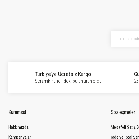
Görüş ve önerileriniz için teşekkür ederiz.
Ürün resmi kalitesiz, bozuk veya görüntülenemiyor.
Ürün açıklamasında eksik bilgiler bulunuyor.
Ürün bilgilerinde hatalar bulunuyor.
Ürün fiyatı diğer sitelerden daha pahalı.
Bu ürüne benzer farklı alternatifler olmalı.
Türkiye’ye Ücretsiz Kargo
Gü
Seramik haricindeki bütün ürünlerde
25
Kurumsal
Sözleşmeler
Hakkımızda
Mesafeli Satış 
Kampanyalar
İade ve İptal Şart