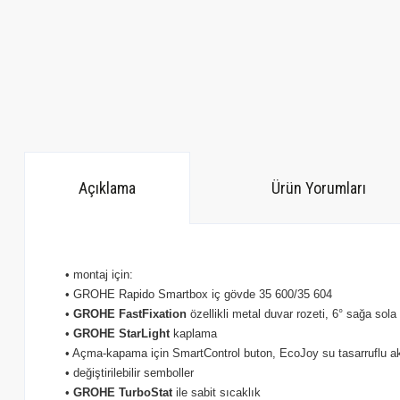
Açıklama
Ürün Yorumları
• montaj için:
• GROHE Rapido Smartbox iç gövde 35 600/35 604
•
GROHE FastFixation
özellikli metal duvar rozeti, 6° sağa sola 
•
GROHE StarLight
kaplama
• Açma-kapama için SmartControl buton, EcoJoy su tasarruflu ak
• değiştirilebilir semboller
•
GROHE TurboStat
ile sabit sıcaklık