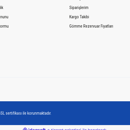
lik
Siparişlerim
Kanunu
Kargo Takibi
 Formu
Gömme Rezervuar Fiyatları
SL sertifikası ile korunmaktadır.
ile
ideasoft
e-