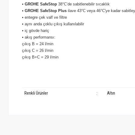
•
GROHE SafeStop
38°C’de sabitlenebilir sıcaklık
•
GROHE SafeStop Plus
ilave 43°C veya 46°C'ye kadar sabitleyi
• entegre çek valf ve filtre
• aynı anda çoklu çıkış kullanılabilir
• iç gövde hariç
• akış performansı:
çıkış B = 24 l/min
çıkış C = 26 l/min
çıkış B+C = 29 l/min
Renkli Ürünler
:
Altın
Bu ürünün fiyat bilgisi, resim, ürün açıklamalarında ve diğer konularda ye