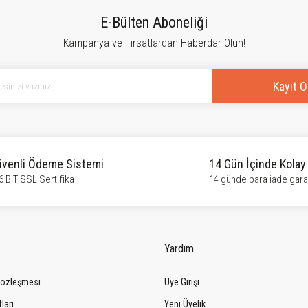
Bu ürüne ilk yorumu siz yapın!
E-Bülten Aboneliği
Kampanya ve Fırsatlardan Haberdar Olun!
Yorum Yaz
Kayıt O
venli Ödeme Sistemi
14 Gün İçinde Kolay
6 BIT SSL Sertifika
14 günde para iade garan
Gönder
Yardım
Sözleşmesi
Üye Girişi
ları
Yeni Üyelik