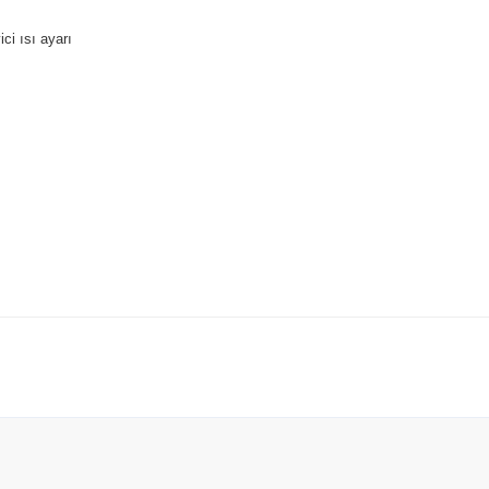
ci ısı ayarı
tersiz gördüğünüz noktaları öneri formunu kullanarak tarafımıza iletebilirsiniz.