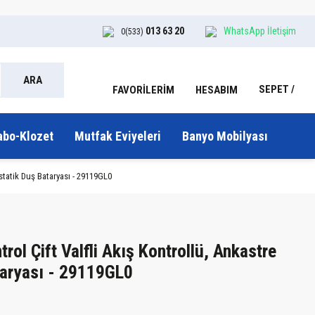
013 63 20
WhatsApp İletişim
0(533)
ARA
SEPET
HESABIM
FAVORİLERİM
abo-Klozet
Mutfak Eviyeleri
Banyo Mobilyası
statik Duş Bataryası - 29119GL0
ol Çift Valfli Akış Kontrollü, Ankastre
taryası - 29119GL0