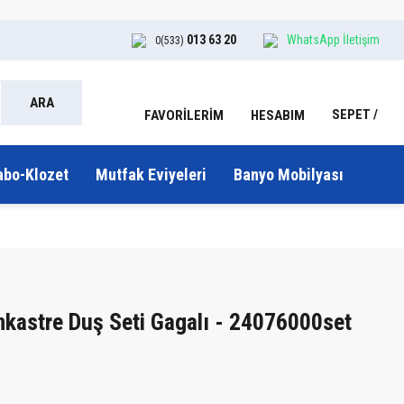
013 63 20
WhatsApp İletişim
0(533)
ARA
SEPET
HESABIM
FAVORİLERİM
abo-Klozet
Mutfak Eviyeleri
Banyo Mobilyası
nkastre Duş Seti Gagalı - 24076000set