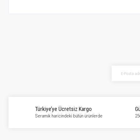
Bu ürünün fiyat bilgisi, resim, ürün açıklamalarında ve diğer konularda ye
Görüş ve önerileriniz için teşekkür ederiz.
Ürün resmi kalitesiz, bozuk veya görüntülenemiyor.
Ürün açıklamasında eksik bilgiler bulunuyor.
Ürün bilgilerinde hatalar bulunuyor.
Ürün fiyatı diğer sitelerden daha pahalı.
Bu ürüne benzer farklı alternatifler olmalı.
Türkiye’ye Ücretsiz Kargo
Gü
Seramik haricindeki bütün ürünlerde
25