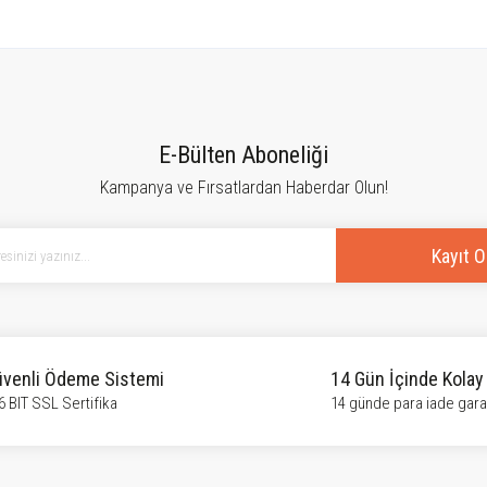
tersiz gördüğünüz noktaları öneri formunu kullanarak tarafımıza iletebilirsiniz.
Bu ürüne ilk yorumu siz yapın!
E-Bülten Aboneliği
Kampanya ve Fırsatlardan Haberdar Olun!
Yorum Yaz
Kayıt O
venli Ödeme Sistemi
14 Gün İçinde Kolay
6 BIT SSL Sertifika
14 günde para iade garan
Gönder