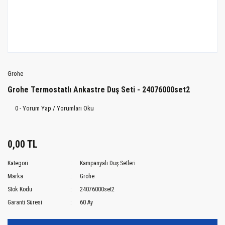
Grohe
Grohe Termostatlı Ankastre Duş Seti - 24076000set2
0 - Yorum Yap / Yorumları Oku
0,00 TL
Kategori
Kampanyalı Duş Setleri
Marka
Grohe
Stok Kodu
24076000set2
Garanti Süresi
60 Ay