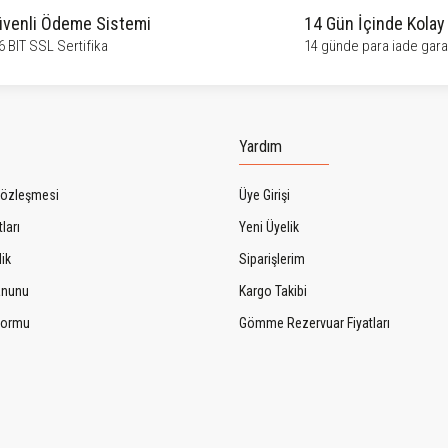
venli Ödeme Sistemi
14 Gün İçinde Kolay
6 BIT SSL Sertifika
14 günde para iade garan
Gönder
Yardım
Sözleşmesi
Üye Girişi
ları
Yeni Üyelik
lik
Siparişlerim
Kanunu
Kargo Takibi
 Formu
Gömme Rezervuar Fiyatları