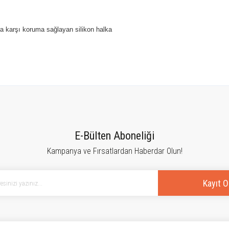
a karşı koruma sağlayan silikon halka
tersiz gördüğünüz noktaları öneri formunu kullanarak tarafımıza iletebilirsiniz.
Bu ürüne ilk yorumu siz yapın!
E-Bülten Aboneliği
Kampanya ve Fırsatlardan Haberdar Olun!
Yorum Yaz
Kayıt O