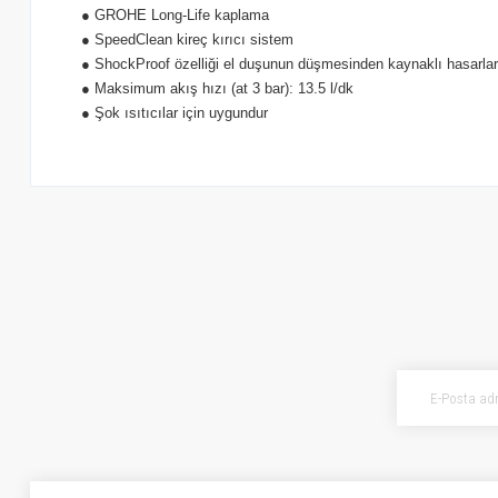
● GROHE Long-Life kaplama
● SpeedClean kireç kırıcı sistem
● ShockProof özelliği el duşunun düşmesinden kaynaklı hasarlar
● Maksimum akış hızı (at 3 bar): 13.5 l/dk
● Şok ısıtıcılar için uygundur
Bu ürünün fiyat bilgisi, resim, ürün açıklamalarında ve diğer konularda ye
Görüş ve önerileriniz için teşekkür ederiz.
Ürün resmi kalitesiz, bozuk veya görüntülenemiyor.
Ürün açıklamasında eksik bilgiler bulunuyor.
Ürün bilgilerinde hatalar bulunuyor.
Ürün fiyatı diğer sitelerden daha pahalı.
Bu ürüne benzer farklı alternatifler olmalı.