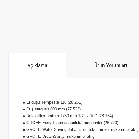
Açıklama
Ürün Yorumları
● El duşu Tempesta 110 (28 261)
● Duş sürgüsü 600 mm (27 523)
● Relexaflex hortum 1750 mm 1/2" x 1/2" (28 154)
● GROHE EasyReach sabunluk/şampuanlık (26 770)
● GROHE Water Saving daha az su tüketimi ve mükemmel akış t
● GROHE DreamSpray mükemmel akış