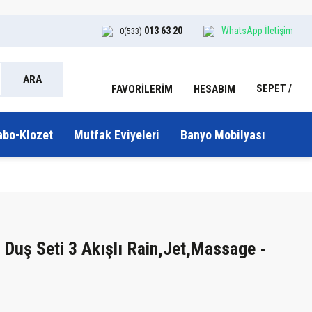
013 63 20
WhatsApp İletişim
0(533)
ARA
SEPET
HESABIM
FAVORİLERİM
abo-Klozet
Mutfak Eviyeleri
Banyo Mobilyası
Duş Seti 3 Akışlı Rain,Jet,Massage -