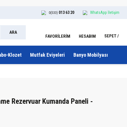
013 63 20
WhatsApp İletişim
0(533)
ARA
SEPET
HESABIM
FAVORİLERİM
abo-Klozet
Mutfak Eviyeleri
Banyo Mobilyası
mme Rezervuar Kumanda Paneli -