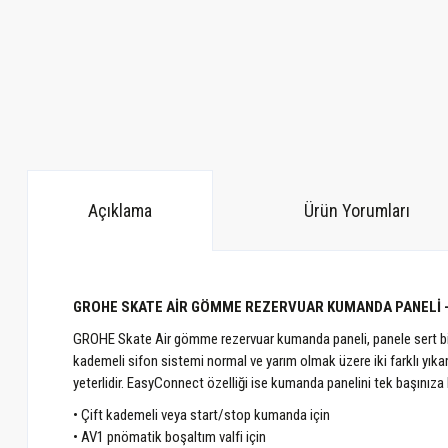
Açıklama
Ürün Yorumları
GROHE SKATE AİR GÖMME REZERVUAR KUMANDA PANELİ 
GROHE Skate Air gömme rezervuar kumanda paneli, panele sert bir 
kademeli sifon sistemi normal ve yarım olmak üzere iki farklı yık
yeterlidir. EasyConnect özelliği ise kumanda panelini tek başınız
• Çift kademeli veya start/stop kumanda için
• AV1 pnömatik boşaltım valfi için