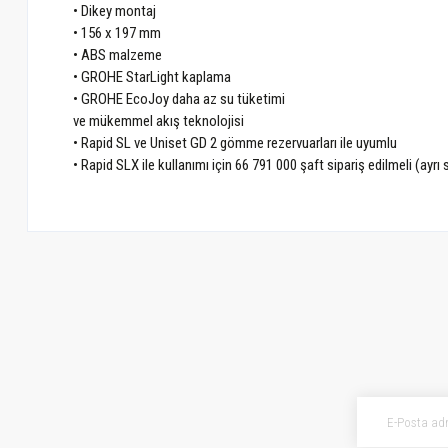
• Dikey montaj
• 156 x 197 mm
• ABS malzeme
• GROHE StarLight kaplama
• GROHE EcoJoy daha az su tüketimi
ve mükemmel akış teknolojisi
• Rapid SL ve Uniset GD 2 gömme rezervuarları ile uyumlu
• Rapid SLX ile kullanımı için 66 791 000 şaft sipariş edilmeli (ayrı s
Bu ürünün fiyat bilgisi, resim, ürün açıklamalarında ve diğer konularda ye
Görüş ve önerileriniz için teşekkür ederiz.
Ürün resmi kalitesiz, bozuk veya görüntülenemiyor.
Ürün açıklamasında eksik bilgiler bulunuyor.
Ürün bilgilerinde hatalar bulunuyor.
Ürün fiyatı diğer sitelerden daha pahalı.