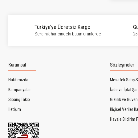
Bu ürüne benzer farklı alternatifler olmalı.
Türkiye’ye Ücretsiz Kargo
Gü
Seramik haricindeki bütün ürünlerde
25
Kurumsal
Sözleşmeler
Hakkımızda
Mesafeli Satış 
Kampanyalar
İade ve İptal Şart
Sipariş Takip
Gizlilik ve Güven
İletişim
Kişisel Veriler 
Havale Bildirim