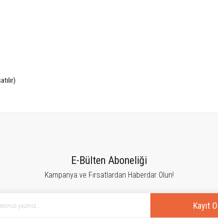
atılır)
tersiz gördüğünüz noktaları öneri formunu kullanarak tarafımıza iletebilirsiniz.
Bu ürüne ilk yorumu siz yapın!
E-Bülten Aboneliği
Kampanya ve Fırsatlardan Haberdar Olun!
Yorum Yaz
Kayıt O