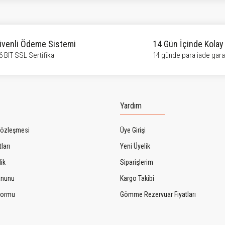
venli Ödeme Sistemi
14 Gün İçinde Kolay
6 BIT SSL Sertifika
14 günde para iade garan
Gönder
Yardım
Sözleşmesi
Üye Girişi
ları
Yeni Üyelik
lik
Siparişlerim
Kanunu
Kargo Takibi
 Formu
Gömme Rezervuar Fiyatları