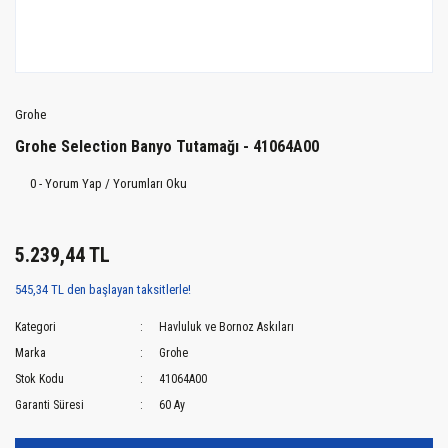
Grohe
Grohe Selection Banyo Tutamağı - 41064A00
0 - Yorum Yap / Yorumları Oku
5.239,44 TL
545,34 TL den başlayan taksitlerle!
Kategori
Havluluk ve Bornoz Askıları
Marka
Grohe
Stok Kodu
41064A00
Garanti Süresi
60 Ay