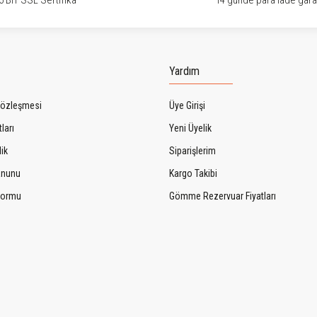
6 BIT SSL Sertifika
14 günde para iade garan
Gönder
Yardım
Sözleşmesi
Üye Girişi
ları
Yeni Üyelik
lik
Siparişlerim
Kanunu
Kargo Takibi
 Formu
Gömme Rezervuar Fiyatları