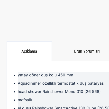
Açıklama
Ürün Yorumları
yatay döner duş kolu 450 mm
Aquadimmer özellikli termostatik duş bataryası
head shower Rainshower Mono 310 (26 568)
mafsallı
el duşu Rainshower SmartActive 130 Cube (26 5