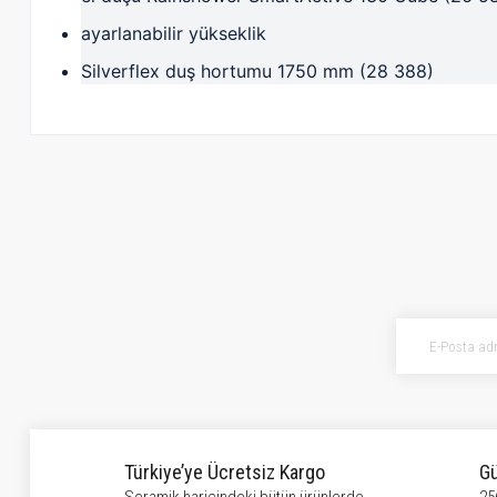
ayarlanabilir yükseklik
Silverflex duş hortumu 1750 mm (28 388)
Bu ürünün fiyat bilgisi, resim, ürün açıklamalarında ve diğer konularda ye
Görüş ve önerileriniz için teşekkür ederiz.
Ürün resmi kalitesiz, bozuk veya görüntülenemiyor.
Ürün açıklamasında eksik bilgiler bulunuyor.
Ürün bilgilerinde hatalar bulunuyor.
Ürün fiyatı diğer sitelerden daha pahalı.
Bu ürüne benzer farklı alternatifler olmalı.
Türkiye’ye Ücretsiz Kargo
Gü