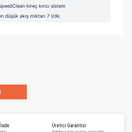
SpeedClean kireç kırıcı sistem
en düşük akış miktarı 7 l/dk.
l
 İade
Üretici Garantisi