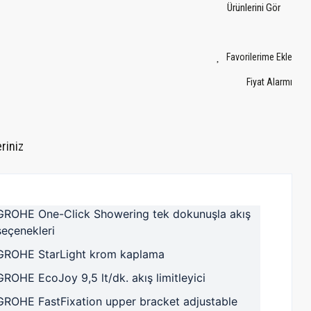
Ürünlerini Gör
Fiyat Alarmı
riniz
GROHE One-Click Showering tek dokunuşla akış
seçenekleri
GROHE StarLight krom kaplama
GROHE EcoJoy 9,5 lt/dk. akış limitleyici
GROHE FastFixation upper bracket adjustable