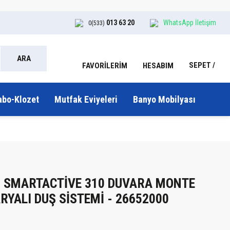
013 63 20
WhatsApp İletişim
0(533)
ARA
SEPET
HESABIM
FAVORİLERİM
abo-Klozet
Mutfak Eviyeleri
Banyo Mobilyası
R SMARTACTİVE 310 DUVARA MONTE
YALI DUŞ SİSTEMİ - 26652000