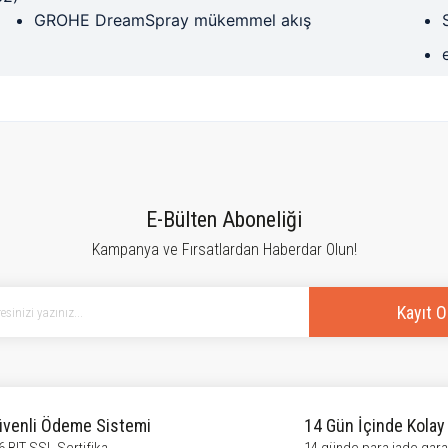
GROHE DreamSpray mükemmel akış
tersiz gördüğünüz noktaları öneri formunu kullanarak tarafımıza iletebilirsiniz.
Bu ürüne ilk yorumu siz yapın!
E-Bülten Aboneliği
Kampanya ve Fırsatlardan Haberdar Olun!
Yorum Yaz
Kayıt O
venli Ödeme Sistemi
14 Gün İçinde Kolay