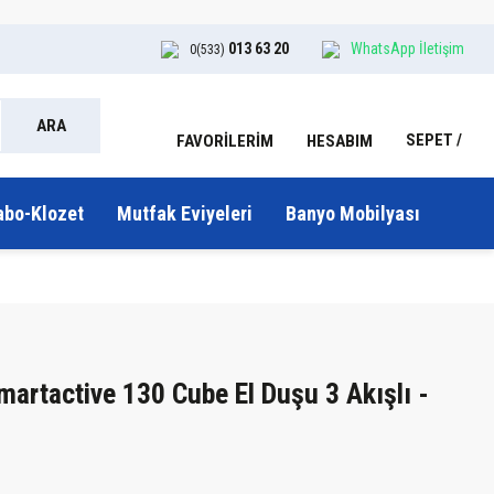
013 63 20
WhatsApp İletişim
0(533)
ARA
SEPET
HESABIM
FAVORİLERİM
abo-Klozet
Mutfak Eviyeleri
Banyo Mobilyası
artactive 130 Cube El Duşu 3 Akışlı -