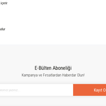
içerir
udur
tersiz gördüğünüz noktaları öneri formunu kullanarak tarafımıza iletebilirsiniz.
Bu ürüne ilk yorumu siz yapın!
E-Bülten Aboneliği
Kampanya ve Fırsatlardan Haberdar Olun!
Yorum Yaz
Kayıt O