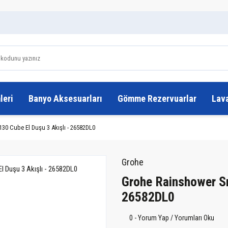
leri
Banyo Aksesuarları
Gömme Rezervuarlar
Lav
30 Cube El Duşu 3 Akışlı - 26582DL0
Grohe
Grohe Rainshower Sm
26582DL0
0 - Yorum Yap / Yorumları Oku