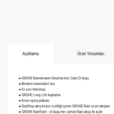
Açıklama
Ürün Yorumları
● GROHE Rainshower Smartactive Cube El duşu
● Modern minimalist tarz
● En son teknoloji
● GROHE Long-Life kaplama
● Krom sprey plakası
● DripStop akış kesici özelliği içeren GROHE Rain ve jet akışları
● GROHE RainStart - el duşu her zaman Rain akışı ile açılır