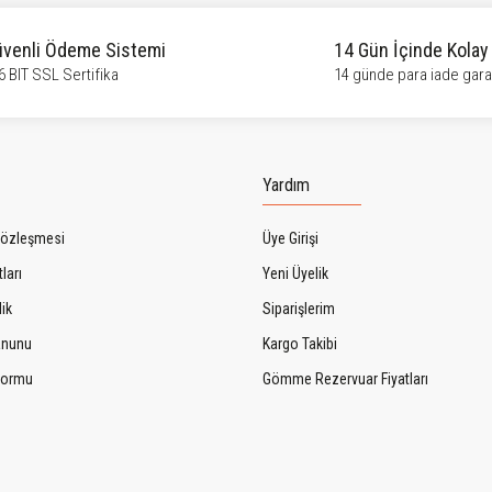
venli Ödeme Sistemi
14 Gün İçinde Kolay
6 BIT SSL Sertifika
14 günde para iade garan
Gönder
Yardım
Sözleşmesi
Üye Girişi
ları
Yeni Üyelik
lik
Siparişlerim
Kanunu
Kargo Takibi
 Formu
Gömme Rezervuar Fiyatları