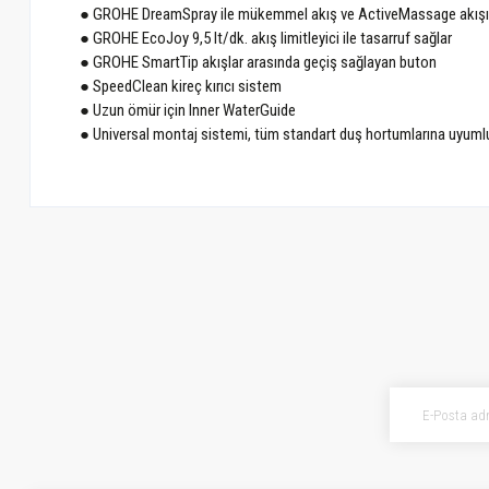
● GROHE DreamSpray ile mükemmel akış ve ActiveMassage akışı 
● GROHE EcoJoy 9,5 lt/dk. akış limitleyici ile tasarruf sağlar
● GROHE SmartTip akışlar arasında geçiş sağlayan buton
● SpeedClean kireç kırıcı sistem
● Uzun ömür için Inner WaterGuide
● Universal montaj sistemi, tüm standart duş hortumlarına uyuml
Bu ürünün fiyat bilgisi, resim, ürün açıklamalarında ve diğer konularda ye
Görüş ve önerileriniz için teşekkür ederiz.
Ürün resmi kalitesiz, bozuk veya görüntülenemiyor.
Ürün açıklamasında eksik bilgiler bulunuyor.
Ürün bilgilerinde hatalar bulunuyor.
Ürün fiyatı diğer sitelerden daha pahalı.
Bu ürüne benzer farklı alternatifler olmalı.