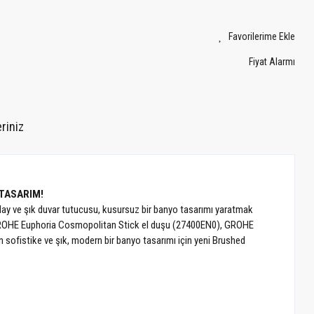
Fiyat Alarmı
riniz
 TASARIM!
olay ve şık duvar tutucusu, kusursuz bir banyo tasarımı yaratmak
 GROHE Euphoria Cosmopolitan Stick el duşu (27400EN0), GROHE
sofistike ve şık, modern bir banyo tasarımı için yeni Brushed