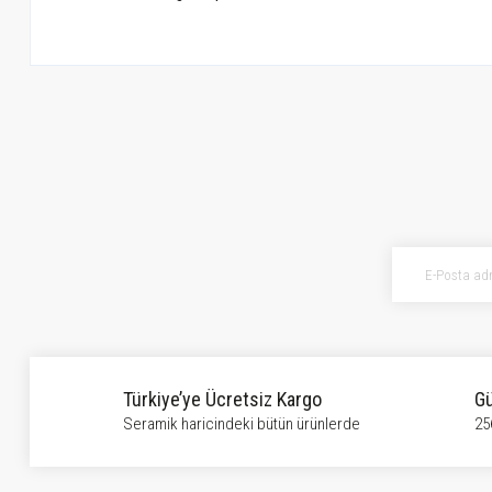
Bu ürünün fiyat bilgisi, resim, ürün açıklamalarında ve diğer konularda ye
Görüş ve önerileriniz için teşekkür ederiz.
Ürün resmi kalitesiz, bozuk veya görüntülenemiyor.
Ürün açıklamasında eksik bilgiler bulunuyor.
Ürün bilgilerinde hatalar bulunuyor.
Ürün fiyatı diğer sitelerden daha pahalı.
Bu ürüne benzer farklı alternatifler olmalı.
Türkiye’ye Ücretsiz Kargo
Gü
Seramik haricindeki bütün ürünlerde
25