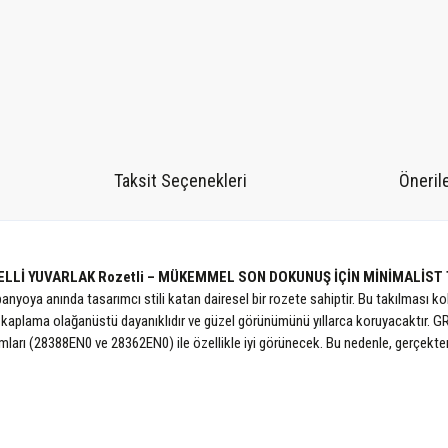
Taksit Seçenekleri
Önerile
LLİ YUVARLAK Rozetli – MÜKEMMEL SON DOKUNUŞ İÇİN MİNİMALİST
yoya anında tasarımcı stili katan dairesel bir rozete sahiptir. Bu takılması k
kaplama olağanüstü dayanıklıdır ve güzel görünümünü yıllarca koruyacaktır.
arı (28388EN0 ve 28362EN0) ile özellikle iyi görünecek. Bu nedenle, gerçekten 