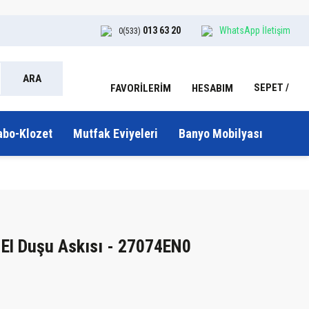
013 63 20
WhatsApp İletişim
0(533)
ARA
SEPET
HESABIM
FAVORİLERİM
abo-Klozet
Mutfak Eviyeleri
Banyo Mobilyası
El Duşu Askısı - 27074EN0