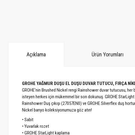
Açıklama
Ürün Yorumları
GROHE YAĞMUR DUŞU EL DUŞU DUVAR TUTUCU, FIRÇA NİKE
GROHE'nin Brushed Nickel rengi Rainshower duvar tutucusu, her ban
isteyen herkes için mükemmel bir son dokunuş. GROHE StarLight 
Rainshower Duş çıkışı (27057EN0) ve GROHE Silverflex duş hortuml
Nickel banyo koleksiyonumuza göz atın!
• Sabit
• Yuvarlak rozet
• GROHE StarLight kaplama