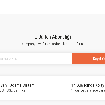
tersiz gördüğünüz noktaları öneri formunu kullanarak tarafımıza iletebilirsiniz.
Bu ürüne ilk yorumu siz yapın!
E-Bülten Aboneliği
Kampanya ve Fırsatlardan Haberdar Olun!
Yorum Yaz
Kayıt O
venli Ödeme Sistemi
14 Gün İçinde Kolay
6 BIT SSL Sertifika
14 günde para iade garan
Gönder