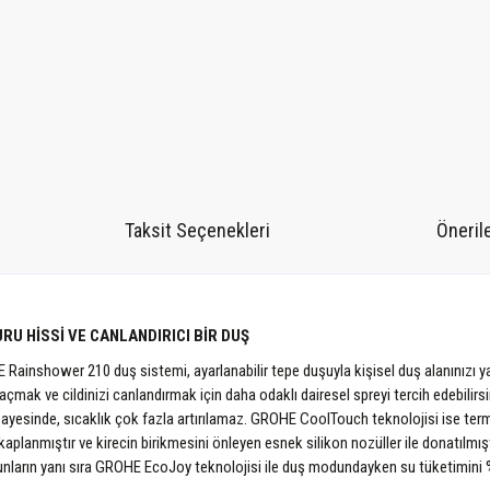
Taksit Seçenekleri
Önerile
RU HİSSİ VE CANLANDIRICI BİR DUŞ
ainshower 210 duş sistemi, ayarlanabilir tepe duşuyla kişisel duş alanınızı yar
zu açmak ve cildinizi canlandırmak için daha odaklı dairesel spreyi tercih edebi
esinde, sıcaklık çok fazla artırılamaz. GROHE CoolTouch teknolojisi ise ter
aplanmıştır ve kirecin birikmesini önleyen esnek silikon nozüller ile donatılmışt
 bunların yanı sıra GROHE EcoJoy teknolojisi ile duş modundayken su tüketimini %