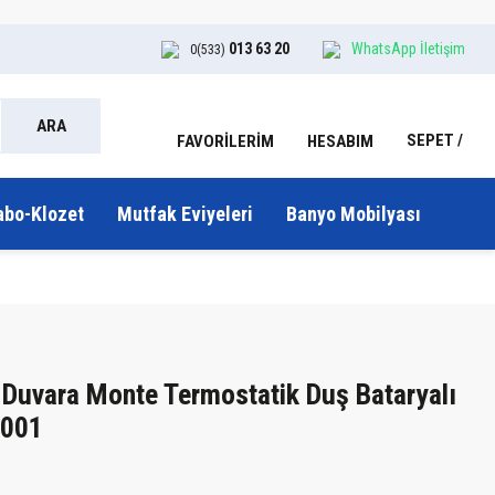
013 63 20
WhatsApp İletişim
0(533)
ARA
SEPET
HESABIM
FAVORİLERİM
abo-Klozet
Mutfak Eviyeleri
Banyo Mobilyası
Duvara Monte Termostatik Duş Bataryalı
2001