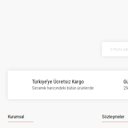
Bu ürünün fiyat bilgisi, resim, ürün açıklamalarında ve diğer konularda ye
Görüş ve önerileriniz için teşekkür ederiz.
Ürün resmi kalitesiz, bozuk veya görüntülenemiyor.
Ürün açıklamasında eksik bilgiler bulunuyor.
Ürün bilgilerinde hatalar bulunuyor.
Ürün fiyatı diğer sitelerden daha pahalı.
Bu ürüne benzer farklı alternatifler olmalı.
Türkiye’ye Ücretsiz Kargo
Gü
Seramik haricindeki bütün ürünlerde
25
Kurumsal
Sözleşmeler