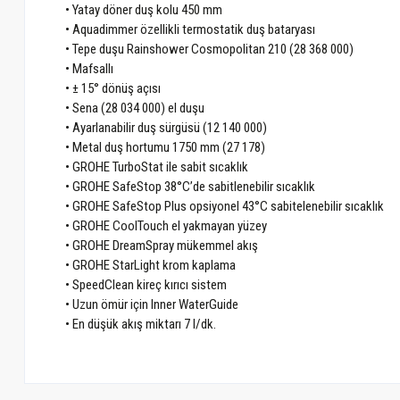
• Yatay döner duş kolu 450 mm
• Aquadimmer özellikli termostatik duş bataryası
• Tepe duşu Rainshower Cosmopolitan 210 (28 368 000)
• Mafsallı
• ± 15° dönüş açısı
• Sena (28 034 000) el duşu
• Ayarlanabilir duş sürgüsü (12 140 000)
• Metal duş hortumu 1750 mm (27 178)
• GROHE TurboStat ile sabit sıcaklık
• GROHE SafeStop 38°C’de sabitlenebilir sıcaklık
• GROHE SafeStop Plus opsiyonel 43°C sabitelenebilir sıcaklık
• GROHE CoolTouch el yakmayan yüzey
• GROHE DreamSpray mükemmel akış
• GROHE StarLight krom kaplama
• SpeedClean kireç kırıcı sistem
• Uzun ömür için Inner WaterGuide
• En düşük akış miktarı 7 l/dk.