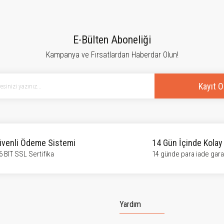
tersiz gördüğünüz noktaları öneri formunu kullanarak tarafımıza iletebilirsiniz.
Bu ürüne ilk yorumu siz yapın!
E-Bülten Aboneliği
Kampanya ve Fırsatlardan Haberdar Olun!
Yorum Yaz
Kayıt O
venli Ödeme Sistemi
14 Gün İçinde Kolay
6 BIT SSL Sertifika
14 günde para iade garan
Gönder
Yardım