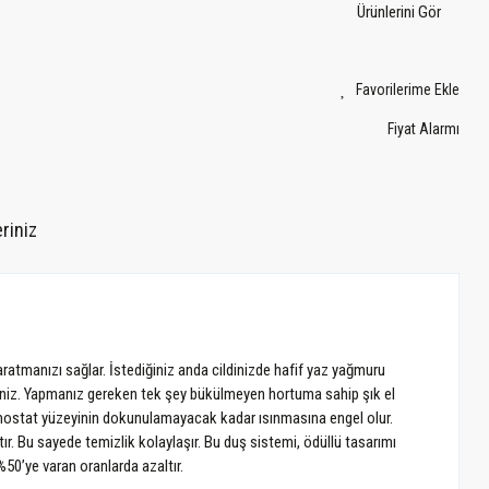
Ürünlerini Gör
Fiyat Alarmı
riniz
atmanızı sağlar. İstediğiniz anda cildinizde hafif yaz yağmuru
lirsiniz. Yapmanız gereken tek şey bükülmeyen hortuma sahip şık el
mostat yüzeyinin dokunulamayacak kadar ısınmasına engel olur.
ır. Bu sayede temizlik kolaylaşır. Bu duş sistemi, ödüllü tasarımı
50’ye varan oranlarda azaltır.