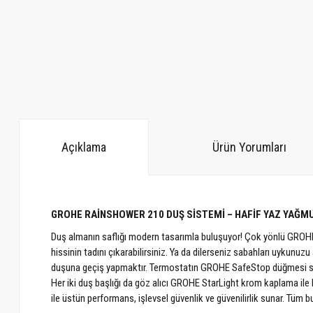
Açıklama
Ürün Yorumları
GROHE RAİNSHOWER 210 DUŞ SİSTEMİ – HAFİF YAZ YAĞMU
Duş almanın saflığı modern tasarımla buluşuyor! Çok yönlü GROHE R
hissinin tadını çıkarabilirsiniz. Ya da dilerseniz sabahları uykunu
duşuna geçiş yapmaktır. Termostatın GROHE SafeStop düğmesi say
Her iki duş başlığı da göz alıcı GROHE StarLight krom kaplama ile k
ile üstün performans, işlevsel güvenlik ve güvenilirlik sunar. Tüm