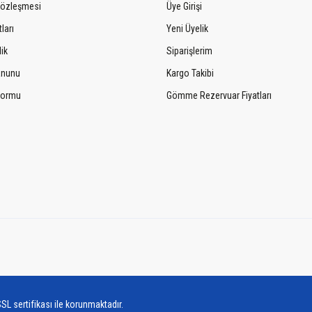
Sözleşmesi
Üye Girişi
ları
Yeni Üyelik
lik
Siparişlerim
Kanunu
Kargo Takibi
 Formu
Gömme Rezervuar Fiyatları
SL sertifikası ile korunmaktadır.