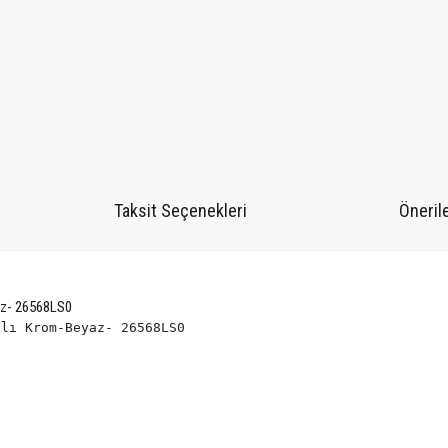
Taksit Seçenekleri
Önerile
az- 26568LS0
şlı Krom-Beyaz- 26568LS0 