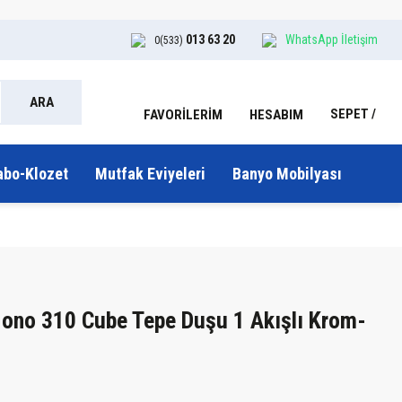
013 63 20
WhatsApp İletişim
0(533)
ARA
SEPET
HESABIM
FAVORİLERİM
abo-Klozet
Mutfak Eviyeleri
Banyo Mobilyası
ono 310 Cube Tepe Duşu 1 Akışlı Krom-