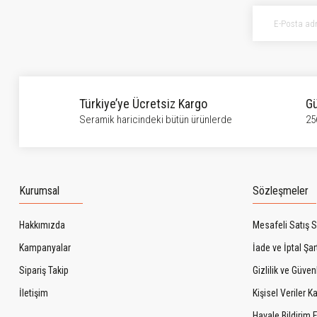
Ürün bilgilerinde hatalar bulunuyor.
Ürün fiyatı diğer sitelerden daha pahalı.
Bu ürüne benzer farklı alternatifler olmalı.
Türkiye’ye Ücretsiz Kargo
Gü
Seramik haricindeki bütün ürünlerde
25
Kurumsal
Sözleşmeler
Hakkımızda
Mesafeli Satış 
Kampanyalar
İade ve İptal Şart
Sipariş Takip
Gizlilik ve Güven
İletişim
Kişisel Veriler 
Havale Bildirim