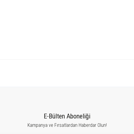
tersiz gördüğünüz noktaları öneri formunu kullanarak tarafımıza iletebilirsiniz.
Bu ürüne ilk yorumu siz yapın!
E-Bülten Aboneliği
Kampanya ve Fırsatlardan Haberdar Olun!
Yorum Yaz