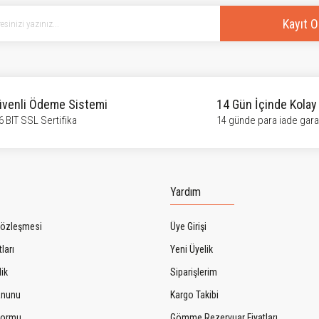
Kayıt O
venli Ödeme Sistemi
14 Gün İçinde Kolay
6 BIT SSL Sertifika
14 günde para iade garan
Gönder
Yardım
Sözleşmesi
Üye Girişi
ları
Yeni Üyelik
lik
Siparişlerim
Kanunu
Kargo Takibi
 Formu
Gömme Rezervuar Fiyatları