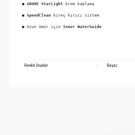
● 
GROHE StarLight
● 
SpeedClean
● Uzun ömür için
 Inner WaterGuide
Renkli Ürünler
:
Beyaz
Bu ürünün fiyat bilgisi, resim, ürün açıklamalarında ve diğer konularda ye
Görüş ve önerileriniz için teşekkür ederiz.
Ürün resmi kalitesiz, bozuk veya görüntülenemiyor.
Ürün açıklamasında eksik bilgiler bulunuyor.