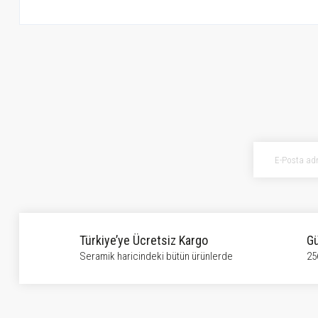
Bu ürünün fiyat bilgisi, resim, ürün açıklamalarında ve diğer konularda ye
Görüş ve önerileriniz için teşekkür ederiz.
Ürün resmi kalitesiz, bozuk veya görüntülenemiyor.
Ürün açıklamasında eksik bilgiler bulunuyor.
Ürün bilgilerinde hatalar bulunuyor.
Ürün fiyatı diğer sitelerden daha pahalı.
Bu ürüne benzer farklı alternatifler olmalı.
Türkiye’ye Ücretsiz Kargo
Gü
Seramik haricindeki bütün ürünlerde
25