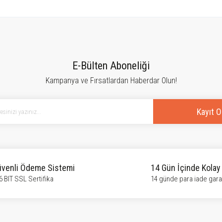
tersiz gördüğünüz noktaları öneri formunu kullanarak tarafımıza iletebilirsiniz.
Bu ürüne ilk yorumu siz yapın!
E-Bülten Aboneliği
Kampanya ve Fırsatlardan Haberdar Olun!
Yorum Yaz
Kayıt O
venli Ödeme Sistemi
14 Gün İçinde Kolay
6 BIT SSL Sertifika
14 günde para iade garan
Gönder