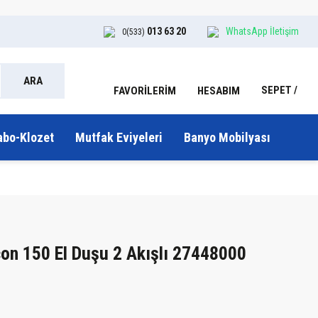
013 63 20
WhatsApp İletişim
0(533)
ARA
SEPET
HESABIM
FAVORİLERİM
abo-Klozet
Mutfak Eviyeleri
Banyo Mobilyası
on 150 El Duşu 2 Akışlı 27448000