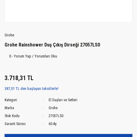
Grohe
Grohe Rainshower Duş Çıkış Dirseği 27057LS0
0 - Yorum Yap / Yorumları Oku
3.718,31 TL
387,01 TL den başlayan taksitlerle!
Kategori
El Duşları ve Setleri
Marka
Grohe
Stok Kodu
27057LS0
Garanti Süresi
60 Ay