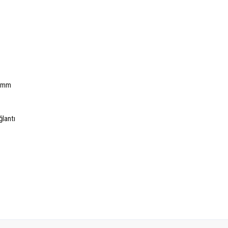
0 mm
ğlantı