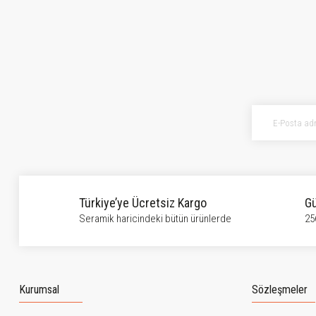
Bu ürünün fiyat bilgisi, resim, ürün açıklamalarında ve diğer konularda ye
Görüş ve önerileriniz için teşekkür ederiz.
Ürün resmi kalitesiz, bozuk veya görüntülenemiyor.
Ürün açıklamasında eksik bilgiler bulunuyor.
Ürün bilgilerinde hatalar bulunuyor.
Ürün fiyatı diğer sitelerden daha pahalı.
Bu ürüne benzer farklı alternatifler olmalı.
Türkiye’ye Ücretsiz Kargo
Gü
Seramik haricindeki bütün ürünlerde
25
Kurumsal
Sözleşmeler