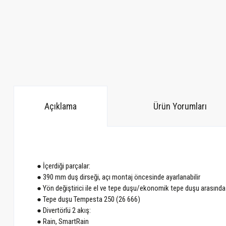
Açıklama
Ürün Yorumları
● İçerdiği parçalar:
● 390 mm duş dirseği, açı montaj öncesinde ayarlanabilir
● Yön değiştirici ile el ve tepe duşu/ekonomik tepe duşu arasında
● Tepe duşu Tempesta 250 (26 666)
● Divertörlü 2 akış:
● Rain, SmartRain