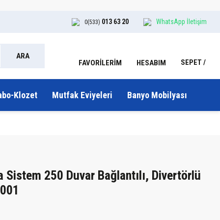
013 63 20
WhatsApp İletişim
0(533)
ARA
SEPET
HESABIM
FAVORİLERİM
abo-Klozet
Mutfak Eviyeleri
Banyo Mobilyası
Sistem 250 Duvar Bağlantılı, Divertörlü
0001