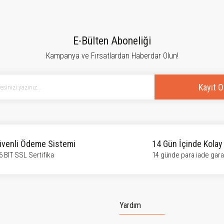
tersiz gördüğünüz noktaları öneri formunu kullanarak tarafımıza iletebilirsiniz.
Bu ürüne ilk yorumu siz yapın!
E-Bülten Aboneliği
Kampanya ve Fırsatlardan Haberdar Olun!
Yorum Yaz
Kayıt O
venli Ödeme Sistemi
14 Gün İçinde Kolay
6 BIT SSL Sertifika
14 günde para iade garan
Gönder
Yardım