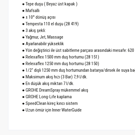
● Tepe duşu ( Beyaz üst kapak )
● Mafsallı
● ± 10° dönüş açısı
● Tempesta 110 el duşu (28 419)
● 3 akış şekli:
● Yağmur, Jet, Massage
● Ayarlanabilir yükseklik
● Yön değiştirici ile üst sabitleme parçası arasındaki mesafe: 62
● Relexaflex 1500 mm duş hortumu (28 151)
● Relexaflex 1250 mm duş hortumu (28 150)
● 1/2" dişli 1250 mm duş hortumundan batarya/dirsek ile suya ba
● Maksimum akış hızı (3 Bar) 7,9 l/dk.
● En düşük akış miktarı 7 l/dk.
● GROHE DreamSpray mükemmel akış
● GROHE Long-Life kaplama
● SpeedClean kireç kırıcı sistem
● Uzun ömür için Inner WaterGuide