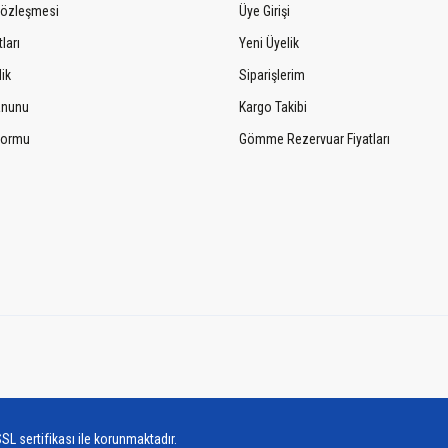
Sözleşmesi
Üye Girişi
ları
Yeni Üyelik
lik
Siparişlerim
Kanunu
Kargo Takibi
 Formu
Gömme Rezervuar Fiyatları
SL sertifikası ile korunmaktadır.