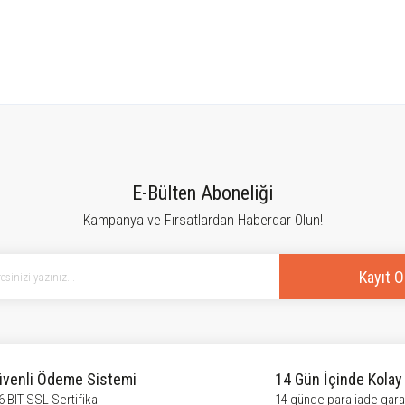
tersiz gördüğünüz noktaları öneri formunu kullanarak tarafımıza iletebilirsiniz.
Bu ürüne ilk yorumu siz yapın!
E-Bülten Aboneliği
Kampanya ve Fırsatlardan Haberdar Olun!
Yorum Yaz
Kayıt O
venli Ödeme Sistemi
14 Gün İçinde Kolay
6 BIT SSL Sertifika
14 günde para iade garan