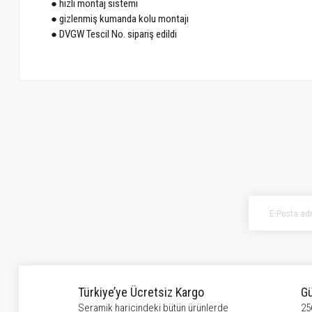
● hızlı montaj sistemi
● gizlenmiş kumanda kolu montajı
● DVGW Tescil No. sipariş edildi
Bu ürünün fiyat bilgisi, resim, ürün açıklamalarında ve diğer konularda ye
Görüş ve önerileriniz için teşekkür ederiz.
Ürün resmi kalitesiz, bozuk veya görüntülenemiyor.
Ürün açıklamasında eksik bilgiler bulunuyor.
Ürün bilgilerinde hatalar bulunuyor.
Ürün fiyatı diğer sitelerden daha pahalı.
Bu ürüne benzer farklı alternatifler olmalı.
Türkiye’ye Ücretsiz Kargo
Gü
Seramik haricindeki bütün ürünlerde
25