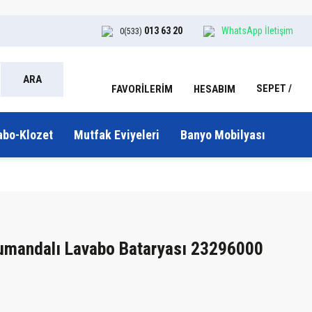
013 63 20
WhatsApp İletişim
0(533)
ARA
SEPET
HESABIM
FAVORİLERİM
abo-Klozet
Mutfak Eviyeleri
Banyo Mobilyası
Kumandalı Lavabo Bataryası 23296000