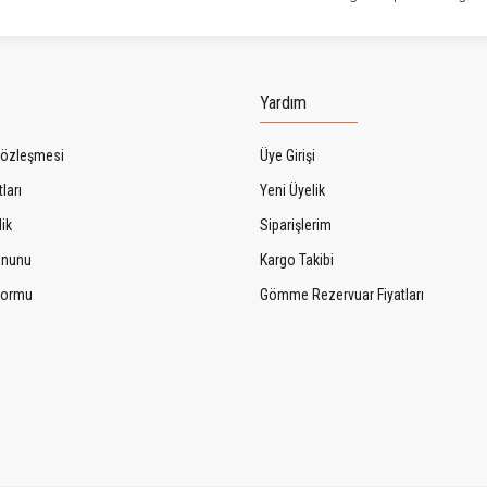
Gönder
Yardım
Sözleşmesi
Üye Girişi
ları
Yeni Üyelik
lik
Siparişlerim
Kanunu
Kargo Takibi
 Formu
Gömme Rezervuar Fiyatları