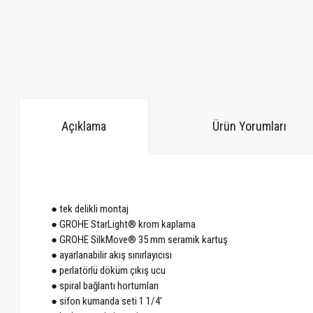
Açıklama
Ürün Yorumları
● tek delikli montaj
● GROHE StarLight® krom kaplama
● GROHE SilkMove® 35 mm seramik kartuş
● ayarlanabilir akış sınırlayıcısı
● perlatörlü döküm çıkış ucu
● spiral bağlantı hortumları
● sifon kumanda seti 1 1/4'