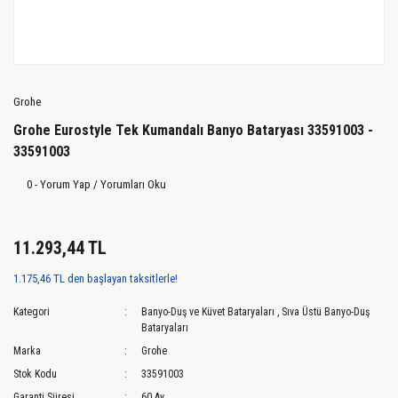
Grohe
Grohe Eurostyle Tek Kumandalı Banyo Bataryası 33591003 -
33591003
0 - Yorum Yap / Yorumları Oku
11.293,44 TL
1.175,46 TL den başlayan taksitlerle!
Kategori
Banyo-Duş ve Küvet Bataryaları
,
Sıva Üstü Banyo-Duş
Bataryaları
Marka
Grohe
Stok Kodu
33591003
Garanti Süresi
60 Ay