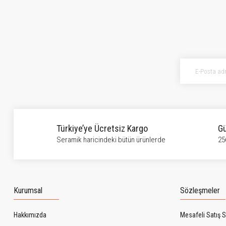
Bu ürünün fiyat bilgisi, resim, ürün açıklamalarında ve diğer konularda ye
Görüş ve önerileriniz için teşekkür ederiz.
Ürün resmi kalitesiz, bozuk veya görüntülenemiyor.
Ürün açıklamasında eksik bilgiler bulunuyor.
Ürün bilgilerinde hatalar bulunuyor.
Ürün fiyatı diğer sitelerden daha pahalı.
Bu ürüne benzer farklı alternatifler olmalı.
Türkiye’ye Ücretsiz Kargo
Gü
Seramik haricindeki bütün ürünlerde
25
Kurumsal
Sözleşmeler
Hakkımızda
Mesafeli Satış 