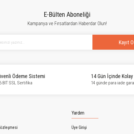
tersiz gördüğünüz noktaları öneri formunu kullanarak tarafımıza iletebilirsiniz.
Bu ürüne ilk yorumu siz yapın!
E-Bülten Aboneliği
Kampanya ve Fırsatlardan Haberdar Olun!
Yorum Yaz
Kayıt O
venli Ödeme Sistemi
14 Gün İçinde Kolay
6 BIT SSL Sertifika
14 günde para iade garan
Gönder
Yardım
Sözleşmesi
Üye Girişi