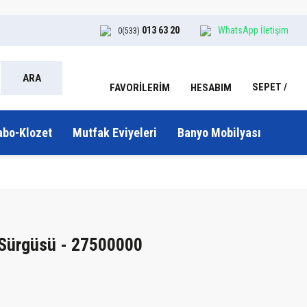
013 63 20
WhatsApp İletişim
0(533)
ARA
SEPET
HESABIM
FAVORİLERİM
abo-Klozet
Mutfak Eviyeleri
Banyo Mobilyası
 Sürgüsü - 27500000