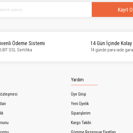
Kayıt O
venli Ödeme Sistemi
14 Gün İçinde Kolay
6 BIT SSL Sertifika
14 günde para iade garan
Gönder
Yardım
Sözleşmesi
Üye Girişi
ları
Yeni Üyelik
lik
Siparişlerim
Kanunu
Kargo Takibi
 Formu
Gömme Rezervuar Fiyatları