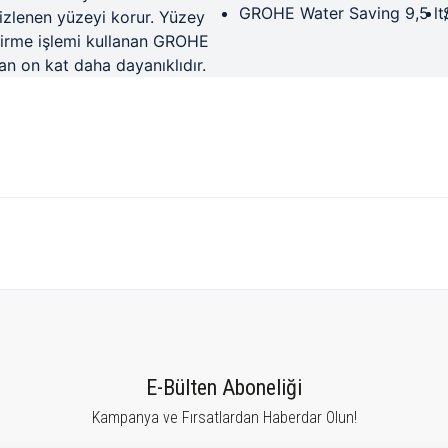
GROHE Water Saving 9,5 lt/d
izlenen yüzeyi korur. Yüzey
tirme işlemi kullanan GROHE
n on kat daha dayanıklıdır.
tersiz gördüğünüz noktaları öneri formunu kullanarak tarafımıza iletebilirsiniz.
Bu ürüne ilk yorumu siz yapın!
E-Bülten Aboneliği
Kampanya ve Fırsatlardan Haberdar Olun!
Yorum Yaz