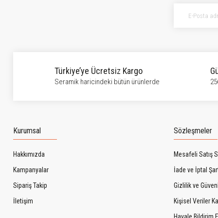
Ürün bilgilerinde hatalar bulunuyor.
Ürün fiyatı diğer sitelerden daha pahalı.
Bu ürüne benzer farklı alternatifler olmalı.
Türkiye’ye Ücretsiz Kargo
Gü
Seramik haricindeki bütün ürünlerde
25
Kurumsal
Sözleşmeler
Hakkımızda
Mesafeli Satış 
Kampanyalar
İade ve İptal Şart
Sipariş Takip
Gizlilik ve Güven
İletişim
Kişisel Veriler 
Havale Bildirim