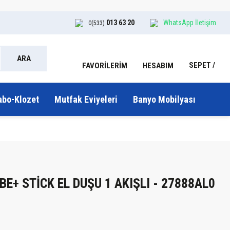
013 63 20
WhatsApp İletişim
0(533)
ARA
SEPET
HESABIM
FAVORİLERİM
abo-Klozet
Mutfak Eviyeleri
Banyo Mobilyası
BE+ STİCK EL DUŞU 1 AKIŞLI - 27888AL0