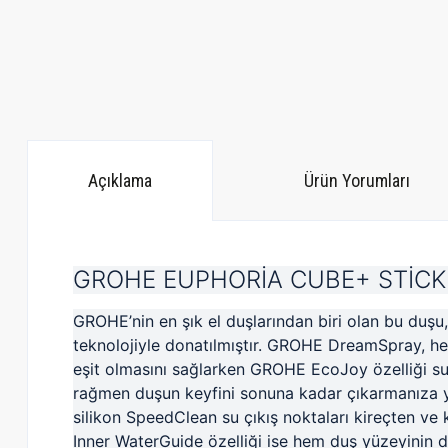
Açıklama
Ürün Yorumları
GROHE EUPHORİA CUBE+ STİCK 
GROHE’nin en şık el duşlarından biri olan bu duşu,
El duşu, universal montaj aparatına sahiptir ve tüm sta
teknolojiyle donatılmıştır. GROHE DreamSpray, he
eşit olmasını sağlarken GROHE EcoJoy özelliği su
rağmen duşun keyfini sonuna kadar çıkarmanıza yar
silikon SpeedClean su çıkış noktaları kireçten ve ki
Inner WaterGuide özelliği ise hem duş yüzeyinin