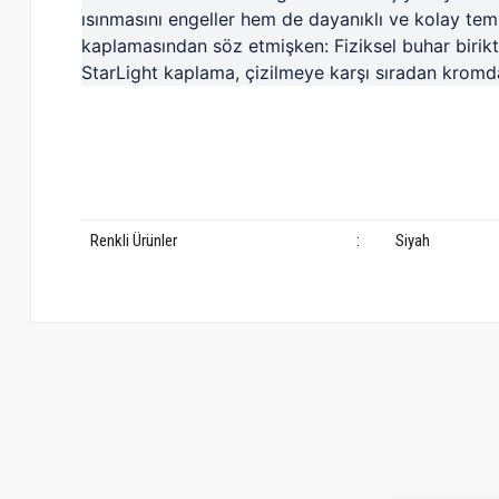
ısınmasını engeller hem de dayanıklı ve kolay tem
kaplamasından söz etmişken: Fiziksel buhar birik
StarLight kaplama, çizilmeye karşı sıradan kromda
Renkli Ürünler
:
Siyah
Bu ürünün fiyat bilgisi, resim, ürün açıklamalarında ve diğer konularda ye
Görüş ve önerileriniz için teşekkür ederiz.
Ürün resmi kalitesiz, bozuk veya görüntülenemiyor.
Ürün açıklamasında eksik bilgiler bulunuyor.