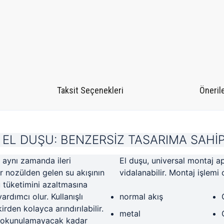
Taksit Seçenekleri
Önerile
EL DUŞU: BENZERSİZ TASARIMA SAHİP
 aynı zamanda ileri
ndart duş hortumlarına
r nozülden gelen su akışının
vidalanabilir. Montaj işlemi 
 tüketimini azaltmasına
dımcı olur. Kullanışlı
normal akış
rden kolayca arındırılabilir.
metal
 dokunulamayacak kadar