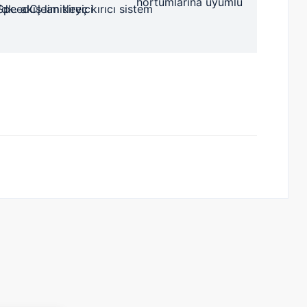
hortumlarına uyumlu
k. akış limitleyici
SpeedClean kireç kırıcı sistem