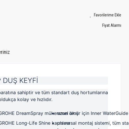
Fiyat Alarmı
riniz
 DUŞ KEYFİ
oldukça kolay ve hızlıdır.
GROHE DreamSpray mükemmel akış
uzun ömür için Inner WaterGuide
GROHE Long-Life Shine kaplama
universal montaj sistemi, tüm st