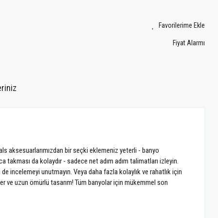
Fiyat Alarmı
riniz
ls aksesuarlarımızdan bir seçki eklemeniz yeterli - banyo
a takması da kolaydır - sadece net adım adım talimatları izleyin.
i de incelemeyi unutmayın. Veya daha fazla kolaylık ve rahatlık için
meler ve uzun ömürlü tasarım! Tüm banyolar için mükemmel son