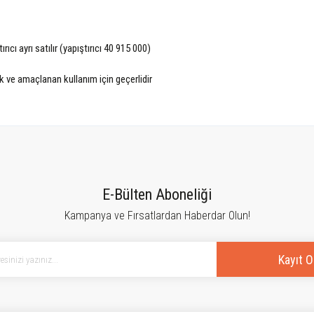
ıcı ayrı satılır (yapıştırıcı 40 915 000)
k ve amaçlanan kullanım için geçerlidir
tersiz gördüğünüz noktaları öneri formunu kullanarak tarafımıza iletebilirsiniz.
Bu ürüne ilk yorumu siz yapın!
E-Bülten Aboneliği
Kampanya ve Fırsatlardan Haberdar Olun!
Yorum Yaz
Kayıt O