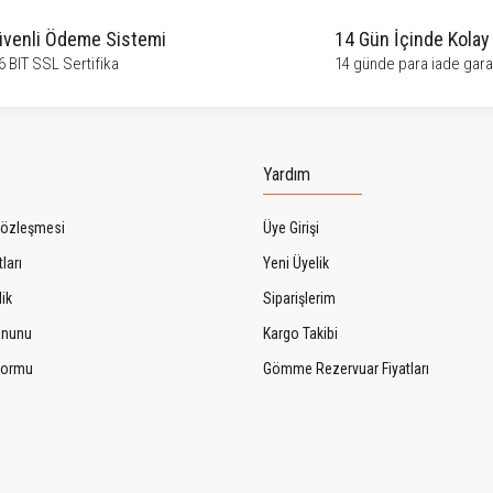
venli Ödeme Sistemi
14 Gün İçinde Kolay
6 BIT SSL Sertifika
14 günde para iade garan
Gönder
Yardım
Sözleşmesi
Üye Girişi
ları
Yeni Üyelik
lik
Siparişlerim
Kanunu
Kargo Takibi
 Formu
Gömme Rezervuar Fiyatları