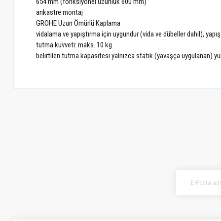
654 mm (fonksiyonel uzunluk 600 mm)
ankastre montaj
GROHE Uzun Ömürlü Kaplama
vidalama ve yapıştırma için uygundur (vida ve dübeller dahil), yapıştır
tutma kuvveti: maks. 10 kg
belirtilen tutma kapasitesi yalnızca statik (yavaşça uygulanan) yü
Bu ürünün fiyat bilgisi, resim, ürün açıklamalarında ve diğer konularda ye
Görüş ve önerileriniz için teşekkür ederiz.
Ürün resmi kalitesiz, bozuk veya görüntülenemiyor.
Ürün açıklamasında eksik bilgiler bulunuyor.
Ürün bilgilerinde hatalar bulunuyor.
Ürün fiyatı diğer sitelerden daha pahalı.
Bu ürüne benzer farklı alternatifler olmalı.