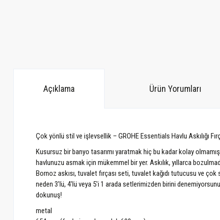
Açıklama
Ürün Yorumları
Çok yönlü stil ve işlevsellik – GROHE Essentials Havlu Askılığı Fı
Kusursuz bir banyo tasarımı yaratmak hiç bu kadar kolay olmamışt
havlunuzu asmak için mükemmel bir yer. Askılık, yıllarca bozulmad
Bornoz askısı, tuvalet fırçası seti, tuvalet kağıdı tutucusu ve çok
neden 3'lü, 4'lü veya 5'i 1 arada setlerimizden birini denemiyors
dokunuş!
metal