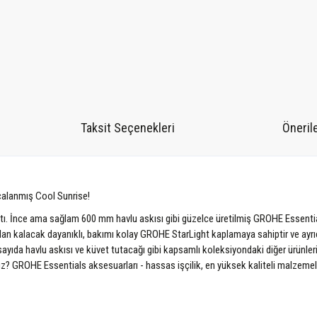
Taksit Seçenekleri
Önerile
rçalanmış Cool Sunrise!
ı. İnce ama sağlam 600 mm havlu askısı gibi güzelce üretilmiş GROHE Essentia
an kalacak dayanıklı, bakımı kolay GROHE StarLight kaplamaya sahiptir ve ayrıc
 sayıda havlu askısı ve küvet tutacağı gibi kapsamlı koleksiyondaki diğer ürünler
unuz? GROHE Essentials aksesuarları - hassas işçilik, en yüksek kaliteli malze