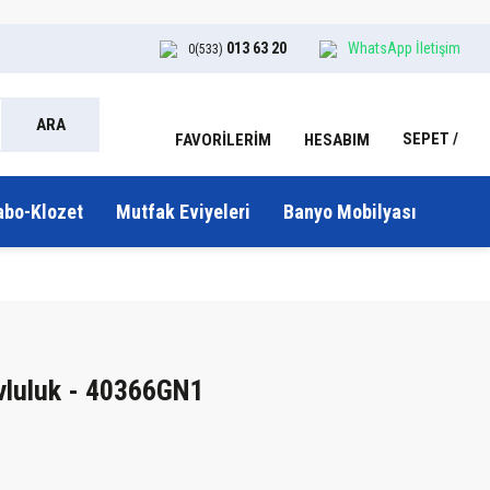
013 63 20
WhatsApp İletişim
0(533)
ARA
SEPET
HESABIM
FAVORİLERİM
abo-Klozet
Mutfak Eviyeleri
Banyo Mobilyası
vluluk - 40366GN1