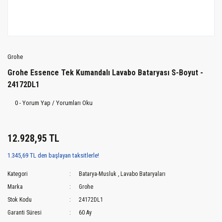
Grohe
Grohe Essence Tek Kumandalı Lavabo Bataryası S-Boyut -
24172DL1
0 - Yorum Yap / Yorumları Oku
12.928,95 TL
1.345,69 TL den başlayan taksitlerle!
Kategori
Batarya-Musluk
,
Lavabo Bataryaları
Marka
Grohe
Stok Kodu
24172DL1
Garanti Süresi
60 Ay