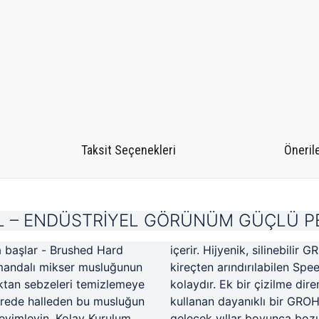
Taksit Seçenekleri
Önerile
L – ENDÜSTRİYEL GÖRÜNÜM GÜÇLÜ 
la başlar - Brushed Hard
içerir.
Hijyenik, silinebilir 
mandalı mikser musluğunun
kireçten arındırılabilen Spe
ktan sebzeleri temizlemeye
kolaydır.
Ek bir çizilme dire
ürede halleden bu musluğun
kullanan dayanıklı bir GRO
eyimleyin.
Kolay Kurulum
gelecek yıllar boyunca bo