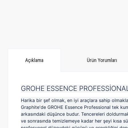
Açıklama
Ürün Yorumları
GROHE ESSENCE PROFESSİONA
Harika bir şef olmak, en iyi araçlara sahip olmak
Graphite'de GROHE Essence Professional tek ku
arkasındaki düşünce budur.
Tencereleri doldurma
ve sonrasında temizlemeye kadar her şeyi kısa s
profesyonel düzeydeki gücünü ve esnekliğini den