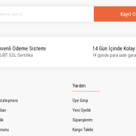
Yorum Yaz
Kayıt O
venli Ödeme Sistemi
14 Gün İçinde Kolay
6 BIT SSL Sertifika
14 günde para iade garan
Gönder
Yardım
Sözleşmesi
Üye Girişi
ları
Yeni Üyelik
lik
Siparişlerim
Kanunu
Kargo Takibi