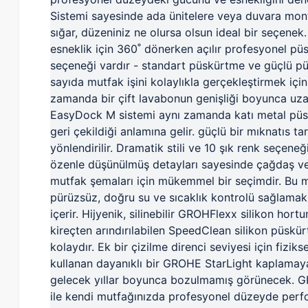
Sistemi sayesinde ada ünitelere veya duvara mont
sığar, düzeniniz ne olursa olsun ideal bir seçenek.
esneklik için 360˚ dönerken açılır profesyonel püs
seçeneği vardır - standart püskürtme ve güçlü 
sayıda mutfak işini kolaylıkla gerçekleştirmek iç
zamanda bir çift lavabonun genişliği boyunca uza
EasyDock M sistemi aynı zamanda katı metal püs
geri çekildiği anlamına gelir.
güçlü bir mıknatıs ta
yönlendirilir.
Dramatik stili ve 10 şık renk seçene
özenle düşünülmüş detayları sayesinde çağdaş ve
mutfak şemaları için mükemmel bir seçimdir.
Bu m
pürüzsüz, doğru su ve sıcaklık kontrolü sağlamak 
içerir.
Hijyenik, silinebilir GROHFlexx silikon hort
kireçten arındırılabilen SpeedClean silikon püskürt
kolaydır.
Ek bir çizilme direnci seviyesi için fizik
kullanan dayanıklı bir GROHE StarLight kaplamay
gelecek yıllar boyunca bozulmamış görünecek.
G
ile kendi mutfağınızda profesyonel düzeyde perf