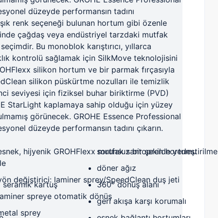
fesyonel düzeyde performansın tadını
0 şık renk seçeneği bulunan hortum gibi özenle
inde çağdaş veya endüstriyel tarzdaki mutfak
seçimdir.
Bu monoblok karıştırıcı, yıllarca
lık kontrolü sağlamak için SilkMove teknolojisini
GROHFlexx silikon hortum ve bir parmak fırçasıyla
edClean silikon püskürtme nozulları ile temizlik
nci seviyesi için fiziksel buhar biriktirme (PVD)
HE StarLight kaplamaya sahip olduğu için yüzey
zulmamış görünecek.
GROHE Essence Professional
esyonel düzeyde performansın tadını çıkarın.
esnek, hijyenik GROHFlexx mutfak santopren hortumu
sorunsuz bir şekilde yerleştirilme
ile
döner ağız
yön değiştirici: laminer sprey/SpeedClean duş jeti
 seramik kartuş
360° dönüş alanı
laminer spreye otomatik dönüş
geri akışa karşı korumalı
metal sprey
le
esnek bağlantı hortumları