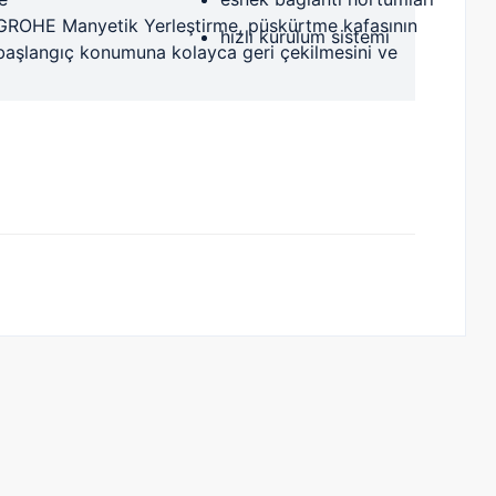
GROHE Manyetik Yerleştirme, püskürtme kafasının
hızlı kurulum sistemi
başlangıç ​​konumuna kolayca geri çekilmesini ve