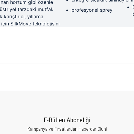
lunan hortum gibi özenle
striyel tarzdaki mutfak
profesyonel sprey
karıştırıcı, yıllarca
için SilkMove teknolojisini
tersiz gördüğünüz noktaları öneri formunu kullanarak tarafımıza iletebilirsiniz.
Bu ürüne ilk yorumu siz yapın!
E-Bülten Aboneliği
Kampanya ve Fırsatlardan Haberdar Olun!