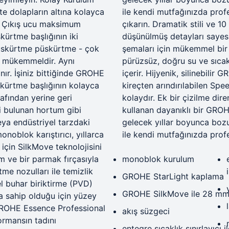
e dolapların altına kolayca
ile kendi mutfağınızda pro
Çıkış ucu maksimum
çıkarın.
Dramatik stili ve 1
kürtme başlığının iki
düşünülmüş detayları sayes
püskürtme püskürtme - çok
şemaları için mükemmel bir 
in mükemmeldir.
Aynı
pürüzsüz, doğru su ve sıcak
nır.
İşiniz bittiğinde GROHE
içerir.
Hijyenik, silinebilir 
kürtme başlığının kolayca
kireçten arındırılabilen Spe
rafından yerine geri
kolaydır.
Ek bir çizilme dire
ği bulunan hortum gibi
kullanan dayanıklı bir GRO
ya endüstriyel tarzdaki
gelecek yıllar boyunca bo
onoblok karıştırıcı, yıllarca
ile kendi mutfağınızda prof
için SilkMove teknolojisini
um ve bir parmak fırçasıyla
monoblok kurulum
me nozulları ile temizlik
GROHE StarLight kaplama
sel buhar biriktirme (PVD)
GROHE SilkMove ile 28 mm
a sahip olduğu için yüzey
ROHE Essence Professional
akış süzgeci
ormansın tadını
entegre sıcaklık sınırlayıcı i