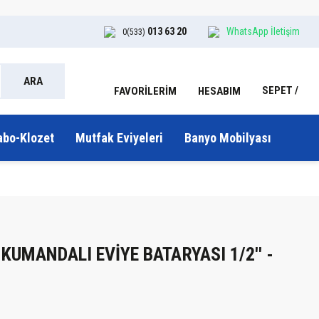
013 63 20
WhatsApp İletişim
0(533)
ARA
SEPET
HESABIM
FAVORİLERİM
abo-Klozet
Mutfak Eviyeleri
Banyo Mobilyası
 KUMANDALI EVİYE BATARYASI 1/2'' -