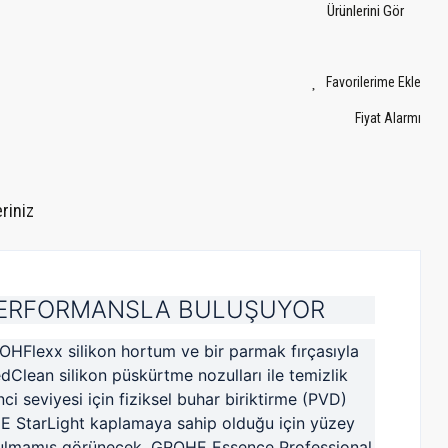
Ürünlerini Gör
Fiyat Alarmı
riniz
PERFORMANSLA BULUŞUYOR
GROHFlexx silikon hortum ve bir parmak fırçasıyla
edClean silikon püskürtme nozulları ile temizlik
nci seviyesi için fiziksel buhar biriktirme (PVD)
HE StarLight kaplamaya sahip olduğu için yüzey
zulmamış görünecek.
GROHE Essence Professional