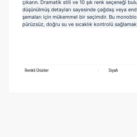
çıkarın.
Dramatik stili ve 10 şık renk seçeneği bu
düşünülmüş detayları sayesinde çağdaş veya endü
şemaları için mükemmel bir seçimdir.
Bu monoblok 
pürüzsüz, doğru su ve sıcaklık kontrolü sağlamak 
Renkli Ürünler
:
Siyah
Bu ürünün fiyat bilgisi, resim, ürün açıklamalarında ve diğer konularda ye
Görüş ve önerileriniz için teşekkür ederiz.
Ürün resmi kalitesiz, bozuk veya görüntülenemiyor.