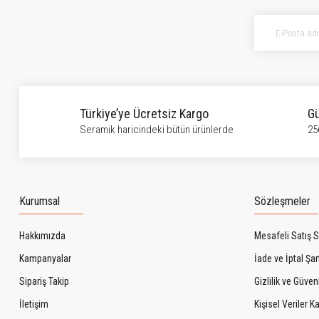
Ürün açıklamasında eksik bilgiler bulunuyor.
Ürün bilgilerinde hatalar bulunuyor.
Ürün fiyatı diğer sitelerden daha pahalı.
Bu ürüne benzer farklı alternatifler olmalı.
Türkiye’ye Ücretsiz Kargo
Gü
Seramik haricindeki bütün ürünlerde
25
Kurumsal
Sözleşmeler
Hakkımızda
Mesafeli Satış 
Kampanyalar
İade ve İptal Şart
Sipariş Takip
Gizlilik ve Güven
İletişim
Kişisel Veriler 