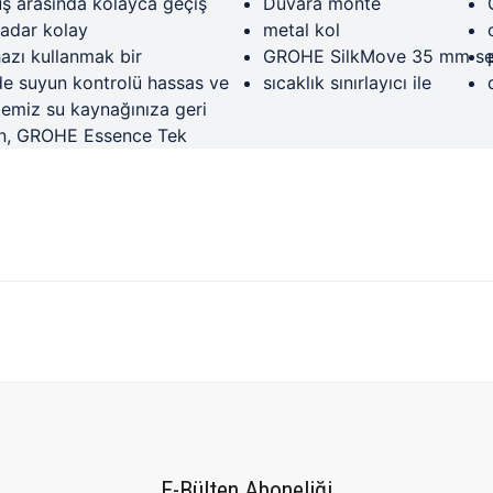
uş arasında kolayca geçiş
Duvara monte
kadar kolay
metal kol
azı kullanmak bir
GROHE SilkMove 35 mm se
e suyun kontrolü hassas ve
sıcaklık sınırlayıcı ile
 temiz su kaynağınıza geri
çin, GROHE Essence Tek
tersiz gördüğünüz noktaları öneri formunu kullanarak tarafımıza iletebilirsiniz.
Bu ürüne ilk yorumu siz yapın!
E-Bülten Aboneliği