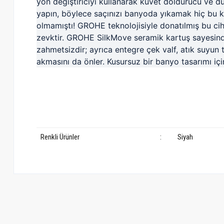
yön değiştiriciyi kullanarak küvet doldurucu ve d
yapın, böylece saçınızı banyoda yıkamak hiç bu 
olmamıştı!
GROHE teknolojisiyle donatılmış bu cih
zevktir.
GROHE SilkMove seramik kartuş sayesind
zahmetsizdir; ayrıca entegre çek valf, atık suyun
akmasını da önler.
Kusursuz bir banyo tasarımı i
Renkli Ürünler
:
Siyah
Bu ürünün fiyat bilgisi, resim, ürün açıklamalarında ve diğer konularda ye
Görüş ve önerileriniz için teşekkür ederiz.