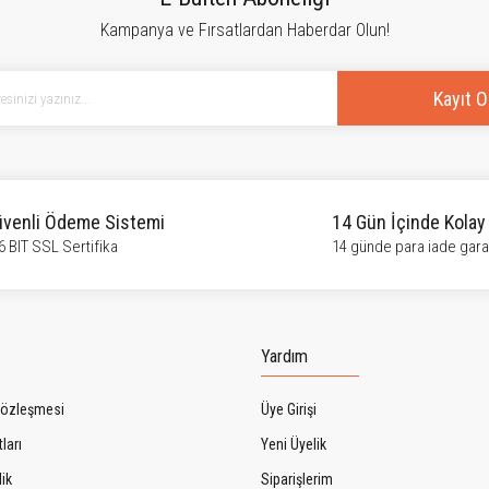
Kampanya ve Fırsatlardan Haberdar Olun!
Yorum Yaz
Kayıt O
venli Ödeme Sistemi
14 Gün İçinde Kolay
6 BIT SSL Sertifika
14 günde para iade garan
Gönder
Yardım
Sözleşmesi
Üye Girişi
ları
Yeni Üyelik
lik
Siparişlerim