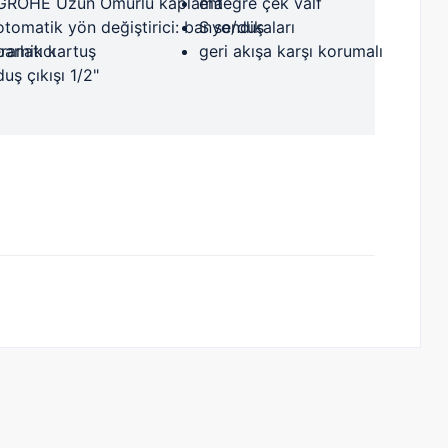
GROHE Uzun Ömürlü kaplama
entegre çek valf
otomatik yön değiştirici: banyo/duş
S sendikaları
ramik kartuş
parlatıcı
geri akışa karşı korumalı
duş çıkışı 1/2"