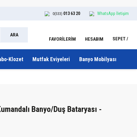
013 63 20
WhatsApp İletişim
0(533)
ARA
SEPET
HESABIM
FAVORİLERİM
abo-Klozet
Mutfak Eviyeleri
Banyo Mobilyası
Kumandalı Banyo/Duş Bataryası -