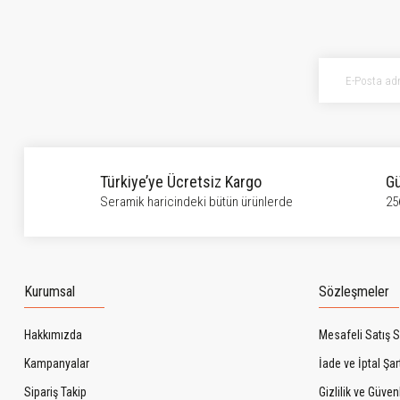
Ürün resmi kalitesiz, bozuk veya görüntülenemiyor.
Ürün açıklamasında eksik bilgiler bulunuyor.
Ürün bilgilerinde hatalar bulunuyor.
Ürün fiyatı diğer sitelerden daha pahalı.
Bu ürüne benzer farklı alternatifler olmalı.
Türkiye’ye Ücretsiz Kargo
Gü
Seramik haricindeki bütün ürünlerde
25
Kurumsal
Sözleşmeler
Hakkımızda
Mesafeli Satış 
Kampanyalar
İade ve İptal Şart
Sipariş Takip
Gizlilik ve Güven