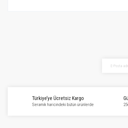
Bu ürünün fiyat bilgisi, resim, ürün açıklamalarında ve diğer konularda ye
Görüş ve önerileriniz için teşekkür ederiz.
Ürün resmi kalitesiz, bozuk veya görüntülenemiyor.
Ürün açıklamasında eksik bilgiler bulunuyor.
Ürün bilgilerinde hatalar bulunuyor.
Ürün fiyatı diğer sitelerden daha pahalı.
Bu ürüne benzer farklı alternatifler olmalı.
Türkiye’ye Ücretsiz Kargo
Gü
Seramik haricindeki bütün ürünlerde
25