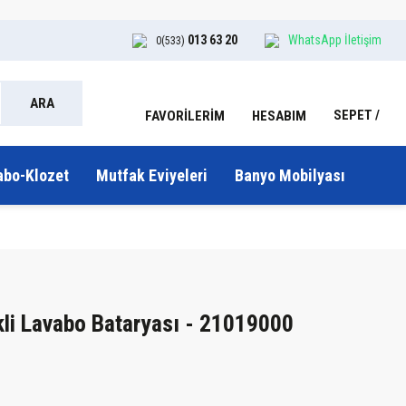
013 63 20
WhatsApp İletişim
0(533)
ARA
SEPET
HESABIM
FAVORİLERİM
abo-Klozet
Mutfak Eviyeleri
Banyo Mobilyası
ikli Lavabo Bataryası - 21019000