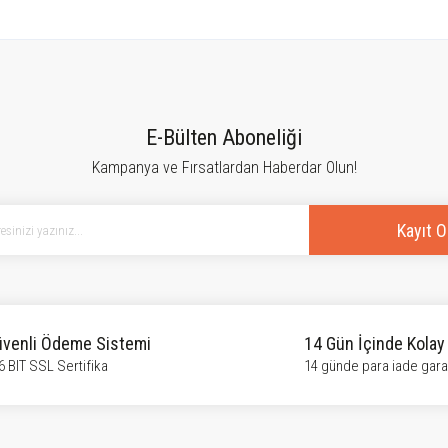
tersiz gördüğünüz noktaları öneri formunu kullanarak tarafımıza iletebilirsiniz.
Bu ürüne ilk yorumu siz yapın!
E-Bülten Aboneliği
Kampanya ve Fırsatlardan Haberdar Olun!
Yorum Yaz
Kayıt O
venli Ödeme Sistemi
14 Gün İçinde Kolay
6 BIT SSL Sertifika
14 günde para iade garan
Gönder